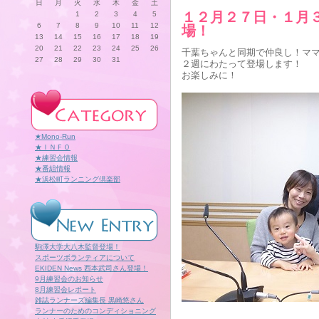
日
月
火
水
木
金
土
１２月２７日・１月
1
2
3
4
5
6
7
8
9
10
11
12
場！
13
14
15
16
17
18
19
20
21
22
23
24
25
26
千葉ちゃんと同期で仲良し！マ
27
28
29
30
31
２週にわたって登場します！
お楽しみに！
★Mono-Run
★ＩＮＦＯ
★練習会情報
★番組情報
★浜松町ランニング倶楽部
駒澤大学大八木監督登場！
スポーツボランティアについて
EKIDEN News 西本武司さん登場！
9月練習会のお知らせ
8月練習会レポート
雑誌ランナーズ編集長 黒崎悠さん
ランナーのためのコンディショニング