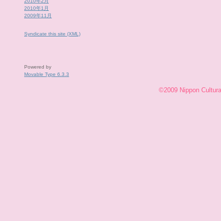
2010年2月
2010年1月
2009年11月
Syndicate this site (XML)
Powered by
Movable Type 6.3.3
©2009 Nippon Cultural