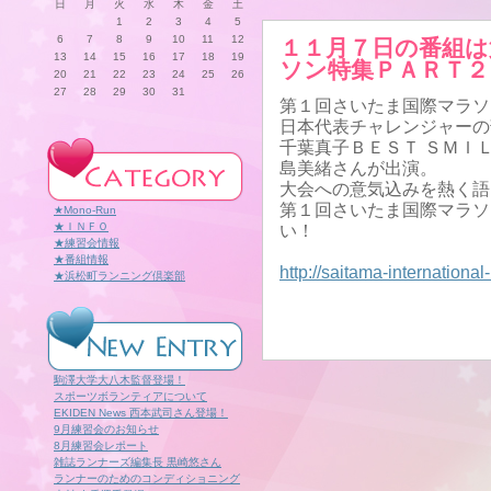
日
月
火
水
木
金
土
1
2
3
4
5
6
7
8
9
10
11
12
１１月７日の番組は
13
14
15
16
17
18
19
ソン特集ＰＡＲＴ２
20
21
22
23
24
25
26
27
28
29
30
31
第１回さいたま国際マラソ
日本代表チャレンジャーの
千葉真子ＢＥＳＴ ＳＭＩ
島美緒さんが出演。
大会への意気込みを熱く語
第１回さいたま国際マラソ
★Mono-Run
★ＩＮＦＯ
い！
★練習会情報
★番組情報
http://saitama-international
★浜松町ランニング倶楽部
駒澤大学大八木監督登場！
スポーツボランティアについて
EKIDEN News 西本武司さん登場！
9月練習会のお知らせ
8月練習会レポート
雑誌ランナーズ編集長 黒崎悠さん
ランナーのためのコンディショニング