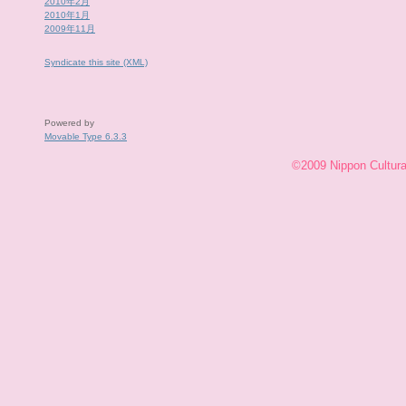
2010年2月
2010年1月
2009年11月
Syndicate this site (XML)
Powered by
Movable Type 6.3.3
©2009 Nippon Cultural