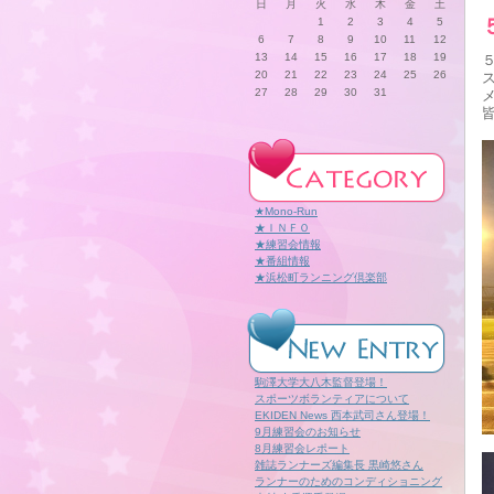
日
月
火
水
木
金
土
1
2
3
4
5
6
7
8
9
10
11
12
13
14
15
16
17
18
19
20
21
22
23
24
25
26
27
28
29
30
31
★Mono-Run
★ＩＮＦＯ
★練習会情報
★番組情報
★浜松町ランニング倶楽部
駒澤大学大八木監督登場！
スポーツボランティアについて
EKIDEN News 西本武司さん登場！
9月練習会のお知らせ
8月練習会レポート
雑誌ランナーズ編集長 黒崎悠さん
ランナーのためのコンディショニング