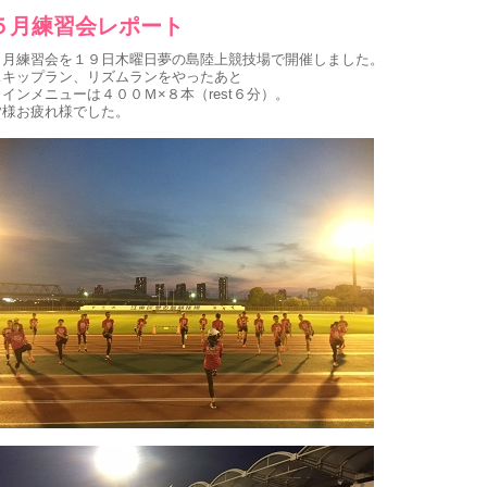
５月練習会レポート
５月練習会を１９日木曜日夢の島陸上競技場で開催しました。
スキップラン、リズムランをやったあと
メインメニューは４００Ｍ×８本（rest６分）。
皆様お疲れ様でした。