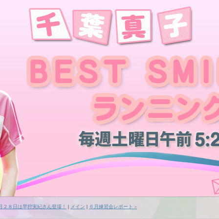
５月２８日は早狩実紀さん登場！
|
メイン
|
６月練習会レポート »