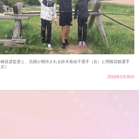
高橋昌彦監督と、活躍が期待される鈴木亜由子選手（右）と関根花観選手
（左）
2016年5月30日