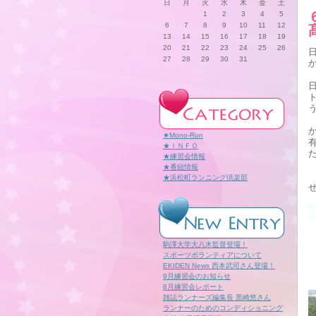
日
月
火
水
木
金
土
1
2
3
4
5
6
7
8
9
10
11
12
13
14
15
16
17
18
19
20
21
22
23
24
25
26
27
28
29
30
31
★Mono-Run
★ＩＮＦＯ
★練習会情報
★番組情報
★浜松町ランニング倶楽部
駒澤大学大八木監督登場！
スポーツボランティアについて
EKIDEN News 西本武司さん登場！
9月練習会のお知らせ
8月練習会レポート
雑誌ランナーズ編集長 黒崎悠さん
ランナーのためのコンディショニング