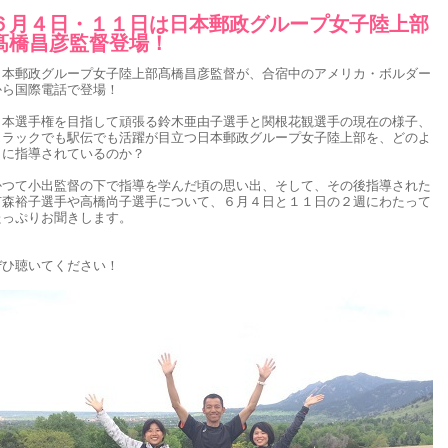
６月４日・１１日は日本郵政グループ女子陸上部
髙橋昌彦監督登場！
日本郵政グループ女子陸上部髙橋昌彦監督が、合宿中のアメリカ・ボルダー
から国際電話で登場！
日本選手権を目指して頑張る鈴木亜由子選手と関根花観選手の現在の様子、
トラックでも駅伝でも活躍が目立つ日本郵政グループ女子陸上部を、どのよ
うに指導されているのか？
かつて小出監督の下で指導を学んだ頃の思い出、そして、その後指導された
有森裕子選手や高橋尚子選手について、６月４日と１１日の２週にわたって
たっぷりお聞きします。
ぜひ聴いてください！