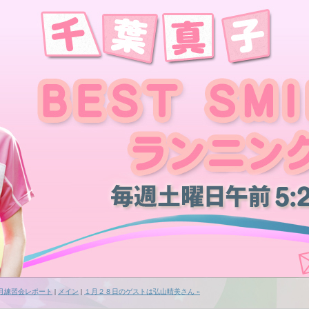
１月練習会レポート
|
メイン
|
１月２８日のゲストは弘山晴美さん »