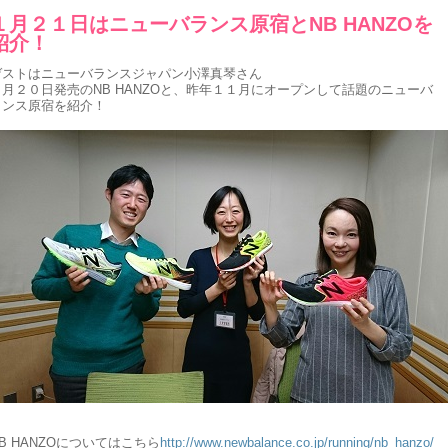
１月２１日はニューバランス原宿とNB HANZOを
紹介！
ゲストはニューバランスジャパン小澤真琴さん
１月２０日発売のNB HANZOと、昨年１１月にオープンして話題のニューバ
ランス原宿を紹介！
B HANZOについてはこちら
http://www.newbalance.co.jp/running/nb_hanzo/