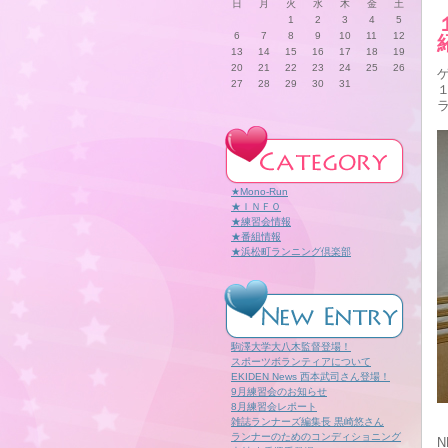
日
月
火
水
木
金
土
1
2
3
4
5
6
7
8
9
10
11
12
13
14
15
16
17
18
19
20
21
22
23
24
25
26
27
28
29
30
31
★Mono-Run
★ＩＮＦＯ
★練習会情報
★番組情報
★浜松町ランニング倶楽部
駒澤大学大八木監督登場！
スポーツボランティアについて
EKIDEN News 西本武司さん登場！
9月練習会のお知らせ
8月練習会レポート
雑誌ランナーズ編集長 黒崎悠さん
ランナーのためのコンディショニング
N