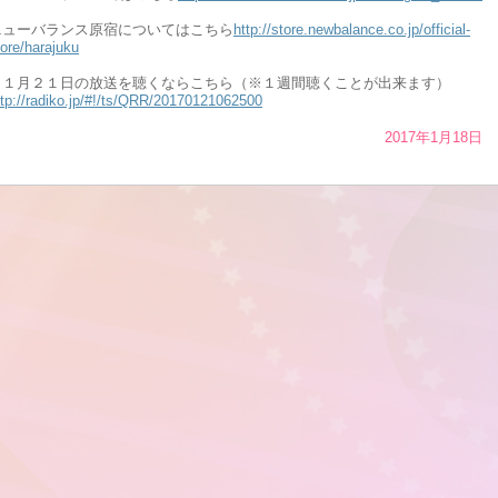
ニューバランス原宿についてはこちら
http://store.newbalance.co.jp/official-
tore/harajuku
→１月２１日の放送を聴くならこちら（※１週間聴くことが出来ます）
ttp://radiko.jp/#!/ts/QRR/20170121062500
2017年1月18日