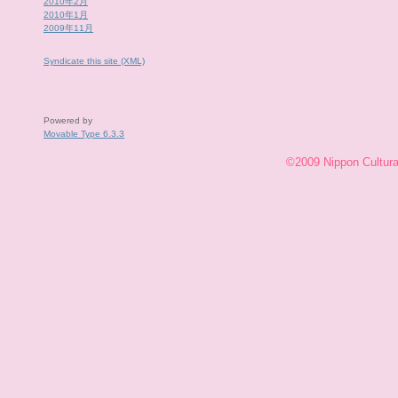
2010年2月
2010年1月
2009年11月
Syndicate this site (XML)
Powered by
Movable Type 6.3.3
©2009 Nippon Cultural