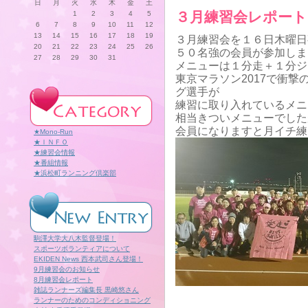
日
月
火
水
木
金
土
３月練習会レポート
1
2
3
4
5
6
7
8
9
10
11
12
13
14
15
16
17
18
19
３月練習会を１６日木曜日
20
21
22
23
24
25
26
５０名強の会員が参加しま
27
28
29
30
31
メニューは１分走＋１分ジ
東京マラソン2017で衝
グ選手が
練習に取り入れているメニ
相当きついメニューでした
会員になりますと月イチ練
★Mono-Run
★ＩＮＦＯ
★練習会情報
★番組情報
★浜松町ランニング倶楽部
駒澤大学大八木監督登場！
スポーツボランティアについて
EKIDEN News 西本武司さん登場！
9月練習会のお知らせ
8月練習会レポート
雑誌ランナーズ編集長 黒崎悠さん
ランナーのためのコンディショニング