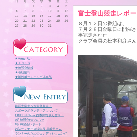
日
月
火
水
木
金
土
1
2
3
4
5
6
7
8
9
10
11
12
富士登山競走レポー
13
14
15
16
17
18
19
20
21
22
23
24
25
26
８月１２日の番組は、
27
28
29
30
31
７月２８日金曜日に開催さ
事完走された
クラブ会員の松本和彦さん
★Mono-Run
★ＩＮＦＯ
★練習会情報
★番組情報
★浜松町ランニング倶楽部
駒澤大学大八木監督登場！
スポーツボランティアについて
EKIDEN News 西本武司さん登場！
9月練習会のお知らせ
8月練習会レポート
雑誌ランナーズ編集長 黒崎悠さん
ランナーのためのコンディショニング