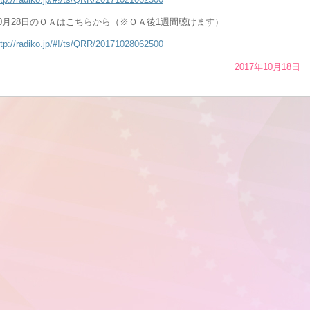
10月28日のＯＡはこちらから（※ＯＡ後1週間聴けます）
ttp://radiko.jp/#!/ts/QRR/20171028062500
2017年10月18日