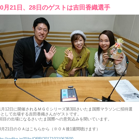
10月21日、28日のゲストは吉田香織選手
11月12日に開催されるＭＧＣシリーズ第3回さいたま国際マラソンに招待選
手として出場する吉田香織さんがゲストです。
3回目の出場になるさいたま国際への意気込みを聞いています。
10月21日のＯＡはこちらから（※ＯＡ後1週間聴けます）
ttp://radiko.jp/#!/ts/QRR/20171021062500