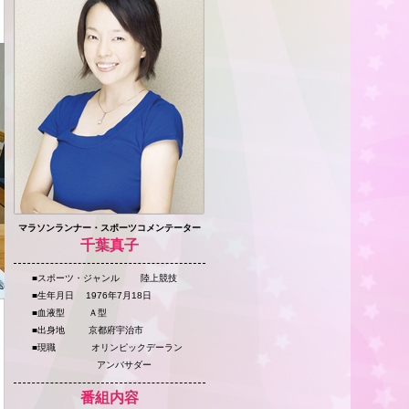
マラソンランナー・スポーツコメンテーター
千葉真子
■スポーツ・ジャンル 陸上競技
■生年月日 1976年7月18日
■血液型 Ａ型
■出身地 京都府宇治市
■現職 オリンピックデーラン
アンバサダー
番組内容