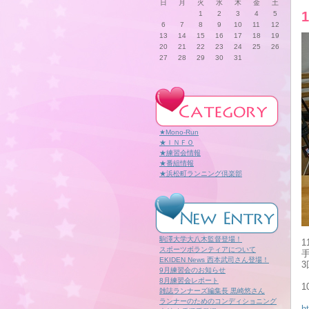
日
月
火
水
木
金
土
1
2
3
4
5
6
7
8
9
10
11
12
13
14
15
16
17
18
19
20
21
22
23
24
25
26
27
28
29
30
31
★Mono-Run
★ＩＮＦＯ
★練習会情報
★番組情報
★浜松町ランニング倶楽部
駒澤大学大八木監督登場！
スポーツボランティアについて
EKIDEN News 西本武司さん登場！
9月練習会のお知らせ
8月練習会レポート
雑誌ランナーズ編集長 黒崎悠さん
ランナーのためのコンディショニング
h