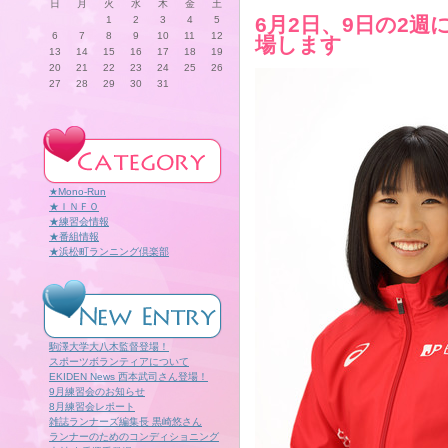
日
月
火
水
木
金
土
6月2日、9日の2
1
2
3
4
5
6
7
8
9
10
11
12
場します
13
14
15
16
17
18
19
20
21
22
23
24
25
26
27
28
29
30
31
★Mono-Run
★ＩＮＦＯ
★練習会情報
★番組情報
★浜松町ランニング倶楽部
駒澤大学大八木監督登場！
スポーツボランティアについて
EKIDEN News 西本武司さん登場！
9月練習会のお知らせ
8月練習会レポート
雑誌ランナーズ編集長 黒崎悠さん
ランナーのためのコンディショニング