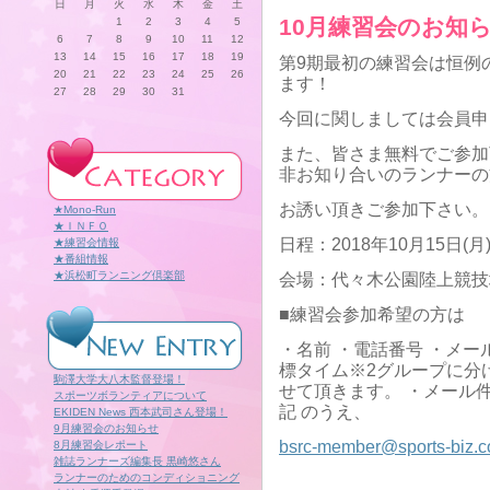
日
月
火
水
木
金
土
10月練習会のお知
1
2
3
4
5
6
7
8
9
10
11
12
13
14
15
16
17
18
19
第9期最初の練習会は恒例の
20
21
22
23
24
25
26
ます！
27
28
29
30
31
今回に関しましては会員申
また、皆さま無料でご参加
非お知り合いのランナーの
お誘い頂きご参加下さい。
★Mono-Run
★ＩＮＦＯ
日程：2018年10月15日(月) 
★練習会情報
★番組情報
★浜松町ランニング倶楽部
会場：代々木公園陸上競技
■練習会参加希望の方は
・名前 ・電話番号 ・メール
標タイム※2グループに分
駒澤大学大八木監督登場！
せて頂きます。 ・メール
スポーツボランティアについて
記 のうえ、
EKIDEN News 西本武司さん登場！
9月練習会のお知らせ
bsrc-member@sports-biz.co
8月練習会レポート
雑誌ランナーズ編集長 黒崎悠さん
ランナーのためのコンディショニング