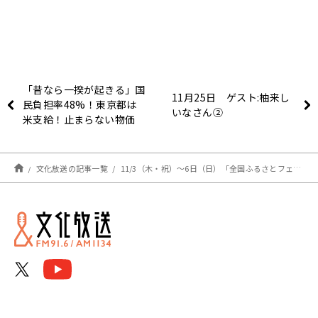
「昔なら一揆が起きる」国
11月25日 ゲスト:柚来し
民負担率48%！東京都は
いなさん②
米支給！止まらない物価
高・増税・低賃金…日本は
これからどうなるの？
文化放送の記事一覧
11/3（木・祝）～6日（日）「全国ふるさとフェア2022」開催報告