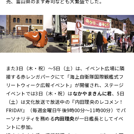
売、富山県のます寿司なども大繁盛でした。
また3日（木・祝）～5日（土）は、イベント広場に隣
接する赤レンガパークにて「海上自衛隊国際観艦式フ
リートウィーク広報イベント」が開催され、ステージ
イベントでは3日（木・祝）は
なかやまきんに君
、5日
（土）は文化放送で放送中の『内田理央のレコメン！
FRIDAY』（毎週金曜日午後9時00分～11時00分）でパ
ーソナリティを務める
内田理央
が一日艦長としてイベ
ントに参加。