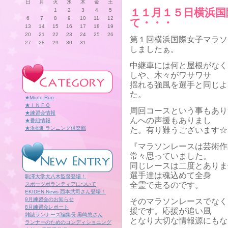
日
月
火
水
木
金
土
１１月１５日横浜国
1
2
3
4
5
6
7
8
9
10
11
12
て・・・
13
14
15
16
17
18
19
20
21
22
23
24
25
26
第１回横浜国際女子マラソ
27
28
29
30
31
しましたぁ。
中継車には何と屋根がなく
しや、木々がワサワサ
揺れる強風を選手と同じよ
た。
★Mono-Run
★ＩＮＦＯ
周回コースという事もあり
★練習会情報
んへの声援もありまし
★番組情報
★浜松町ランニング倶楽部
た。有り難うございます☆
『マラソンレースは芸術作
常々思っていました。
同じレースは二度とありま
選手達は魂込めて全身
駒澤大学大八木監督登場！
全霊で走るのです。
スポーツボランティアについて
EKIDEN News 西本武司さん登場！
9月練習会のお知らせ
そのマラソンレースでなく
8月練習会レポート
援です。応援が追い風
雑誌ランナーズ編集長 黒崎悠さん
となり大切な情報源にもな
ランナーのためのコンディショニング