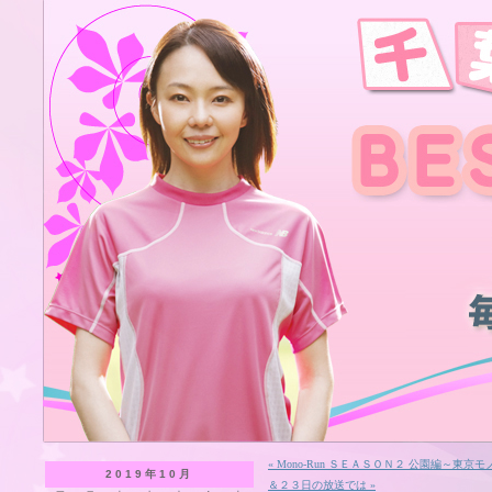
« Mono-Run ＳＥＡＳＯＮ２ 公園編～東
2019年10月
＆２３日の放送では »