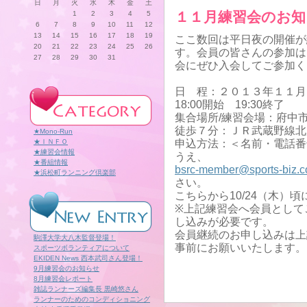
日
月
火
水
木
金
土
１１月練習会のお知
1
2
3
4
5
6
7
8
9
10
11
12
13
14
15
16
17
18
19
ここ数回は平日夜の開催が
20
21
22
23
24
25
26
す。会員の皆さんの参加は
27
28
29
30
31
会にぜひ入会してご参加く
日 程：２０１３年１１月３
18:00開始 19:30終了
集合場所/練習会場：府中
徒歩７分：ＪＲ武蔵野線北
★Mono-Run
★ＩＮＦＯ
申込方法：＜名前・電話番
★練習会情報
うえ、
★番組情報
bsrc-member@sports-biz.c
★浜松町ランニング倶楽部
さい。
こちらから10/24（木）
※上記練習会へ会員として
し込みが必要です。
会員継続のお申し込みは上
駒澤大学大八木監督登場！
事前にお願いいたします。
スポーツボランティアについて
EKIDEN News 西本武司さん登場！
9月練習会のお知らせ
8月練習会レポート
雑誌ランナーズ編集長 黒崎悠さん
ランナーのためのコンディショニング