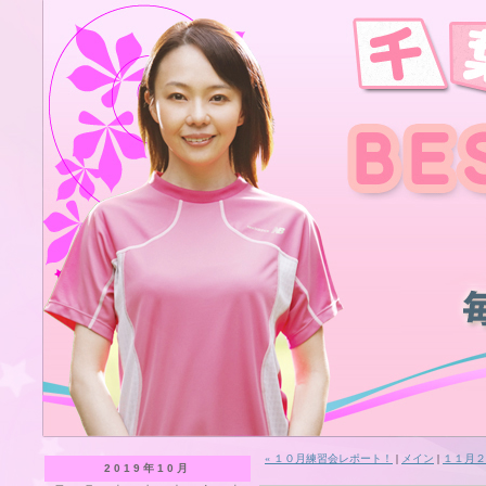
« １０月練習会レポート！
|
メイン
|
１１月２
2019年10月