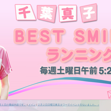
２月１日の番組内容です。
|
メイン
|
２月２日日曜日東京タワーでイベント行ないました。 »