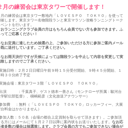
２月の練習会は東京タワーで開催します！
２月の練習会は東京タワー敷地内「ＬＯＶＥＳＰＯ ＴＯＫＹＯ」を使って
開催します。東京タワー名物階段ランと東京マラソン攻略ランニングトーク
イベントを行います。
なおランニングクラブ会員の方はもちろん会員でない方も参加できます。ふ
るってご応募ください！
※なお定員に達したため抽選の上、ご参加いただける方に参加ご案内メール
を既に送付しています。ご了承ください。
※なお雨天決行ですが天候によっては階段ランを中止して内容を変更して実
施致しますのでご了承ください。
●実施日時：２月２日日曜日午前９時１５分受付開始、９時４５分開始、１
２時３０分終了予定
●実施会場：東京タワー３階「ＬＯＶＥＳＰＯ ＴＯＫＹＯ」
●出演 ：千葉真子、ゲスト徳本一善さん（モンテローザ所属：駿河台
大学駅伝部監督）、槇嶋範彦（文化放送アナウンサー）
●参加費 ：無料（「ＬＯＶＥＳＰＯ ＴＯＫＹＯ」ロッカーフィー、大展
望台料金はかかりません）
●参加人数：５０名（会場の都合上定員制を取らせて頂きます）。ご参加頂
ける方にはメールにて１月２７日以降に案内状をお送りいたします。
なお応
募者多数の場合は抽選致します。クラブ会員の方でもご参加できない場合が