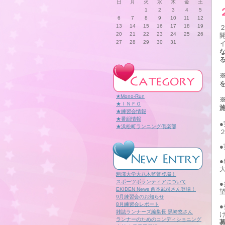
日
月
火
水
木
金
土
1
2
3
4
5
6
7
8
9
10
11
12
13
14
15
16
17
18
19
20
21
22
23
24
25
26
27
28
29
30
31
★Mono-Run
★ＩＮＦＯ
★練習会情報
★番組情報
★浜松町ランニング倶楽部
駒澤大学大八木監督登場！
スポーツボランティアについて
EKIDEN News 西本武司さん登場！
9月練習会のお知らせ
8月練習会レポート
雑誌ランナーズ編集長 黒崎悠さん
ランナーのためのコンディショニング