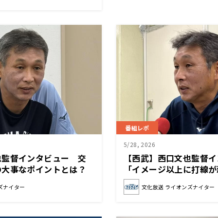
番組レポ
5/28, 2026
也監督インタビュー 交
【西武】西口文也監督
の大事なポイントとは？
「イメージ以上に打線が
る」
ズナイター
文化放送 ライオンズナイター