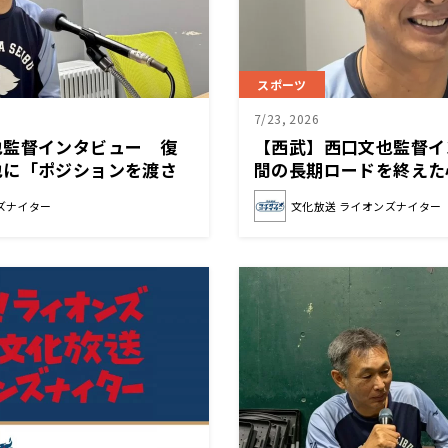
スポーツ
7/23, 2026
也監督インタビュー 復
【西武】西口文也監督イ
也に「ポジションを渡さ
間の長期ロードを終えた
撃を」
ズナイター
文化放送 ライオンズナイター