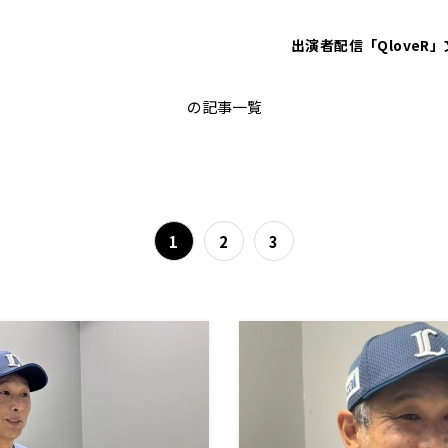
出演者
配信「QloveR」
西口文也
の記事一覧
1
2
3