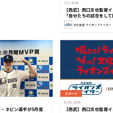
7/2, 2026
【西武】西口文也監督
「自分たちの試合をして
いくということしか考え
文化放送 ライオンズナイター
スポーツ
6/24, 2026
ー・ネビン選手が5月度
【西武】西口文也監督