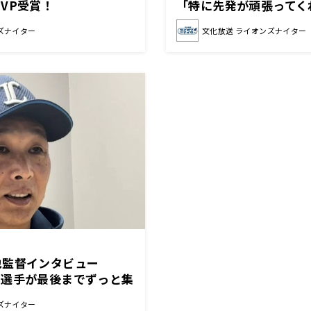
MVP受賞！
「特に先発が頑張ってく
た」
ズナイター
文化放送 ライオンズナイター
也監督インタビュー
も選手が最後までずっと集
やってくれている」
ズナイター