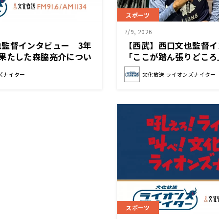
スポーツ
7/9, 2026
也監督インタビュー 3年
【西武】西口文也監督
を果たした森脇亮介につい
「ここが踏ん張りどころ
をしてくれた」
ズナイター
文化放送 ライオンズナイター
スポーツ