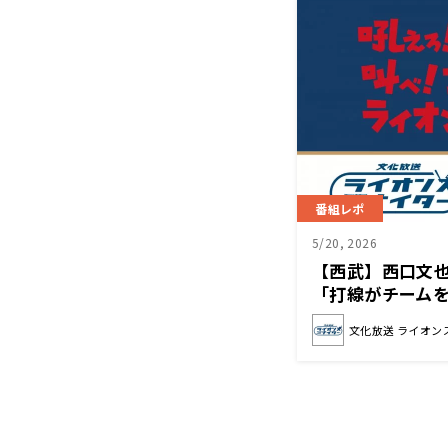
番組レポ
5/20, 2026
【西武】西口文
「打線がチーム
いる」
文化放送 ライオン