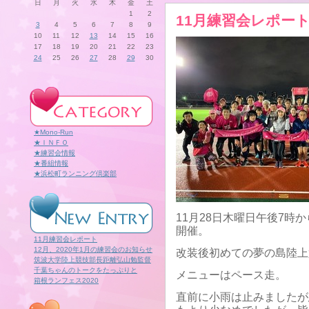
日
月
火
水
木
金
土
1
2
11月練習会レポー
3
4
5
6
7
8
9
10
11
12
13
14
15
16
17
18
19
20
21
22
23
24
25
26
27
28
29
30
★Mono-Run
★ＩＮＦＯ
★練習会情報
★番組情報
★浜松町ランニング倶楽部
11月28日木曜日午後7時
開催。
11月練習会レポート
12月、2020年1月の練習会のお知らせ
改装後初めての夢の島陸上
筑波大学陸上競技部長距離弘山勉監督
千葉ちゃんのトークをたっぷりと
メニューはペース走。
箱根ランフェス2020
直前に小雨は止みましたが