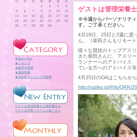
日
月
火
水
木
金
土
1
2
3
4
ゲストは管理栄養
5
6
7
8
9
10
11
12
13
14
15
16
17
18
※今週からパーソナリティ
19
20
21
22
23
24
25
す。ご了承ください。
26
27
28
29
30
4月18日、25日と2週に
ん。（柴田さんもリモート
様々な競技のトップアスリ
きた柴田さんに、アスリー
★Mono-Run
ランナーへのアドバイス、
★ＩＮＦＯ
ている方へのアドバイス等
★練習会情報
★番組情報
4月25日のOAはこちらか
★浜松町ランニング倶楽部
http://radiko.jp/#!/ts/QRR
ゲストは管理栄養士の柴田麗さん
ゲストは中野ジェームズ修一さん