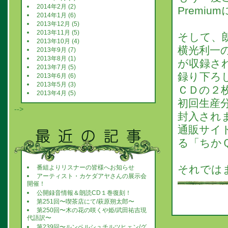
2014年2月 (2)
Premi
2014年1月 (6)
2013年12月 (5)
2013年11月 (5)
そして、
2013年10月 (4)
横光利一
2013年9月 (7)
2013年8月 (1)
が収録さ
2013年7月 (5)
録り下ろ
2013年6月 (6)
2013年5月 (3)
ＣＤの２
2013年4月 (5)
初回生産
-->
封入され
通販サイ
る「ちか
それでは
番組よりリスナーの皆様へお知らせ
アーティスト・カケダアヤさんの展示会
開催！
公開録音情報＆朗読CD１巻復刻！
第251回〜喫茶店にて/萩原朔太郎〜
第250回〜木の花の咲くや姫/武田祐吉現
代語訳〜
第239回〜ルンペルシュチルツヒェン/グ