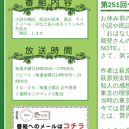
第251
お休み前
小説や物語、民話や絵本、童話、ライ
トノベル、詩などあらゆるジャンルの
小説や民
作品を
「おはな
「朗読」します。
能登さん
NOTE』
さて、第
毎週木曜日26時30分～27時00分
作者は萩
リピート：毎週金曜日14時30分～15
萩原朔太
時00分
知人の感
ＡＧ－ＯＮ：毎週土曜日 正午更新
東京の喫
１週間オンデマンドで配信
当時の東
今では普
とは、贅