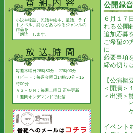
公開録音
６月１７
小説や物語、民話や絵本、童話、ライ
トノベル、詩などあらゆるジャンルの
れる公開
作品を
追加応募
「朗読」します。
ご希望の
に
必要事項
締め切り
毎週木曜日26時30分～27時00分
リピート：毎週金曜日14時30分～15
【公演概
時00分
＜開演＞
ＡＧ－ＯＮ：毎週土曜日 正午更新
＜出演＞
１週間オンデマンドで配信
ピアノ
ゲスト
イベント