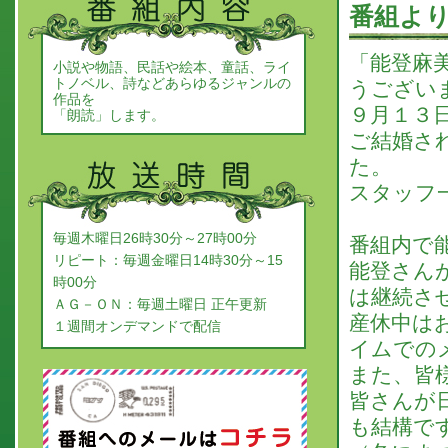
番組よ
「能登麻
小説や物語、民話や絵本、童話、ライ
トノベル、詩などあらゆるジャンルの
うござい
作品を
９月１３
「朗読」します。
ご結婚さ
た。
スタッフ
毎週木曜日26時30分～27時00分
番組内で
リピート：毎週金曜日14時30分～15
能登さん
時00分
は継続さ
ＡＧ－ＯＮ：毎週土曜日 正午更新
産休中は
１週間オンデマンドで配信
イムでの
また、皆
皆さんが
も結構で