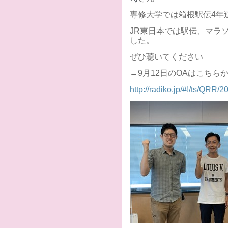
専修大学では箱根駅伝4年
JR東日本では駅伝、マラ
した。
ぜひ聴いてください
→9月12日のOAはこちら
http://radiko.jp/#!/ts/QRR