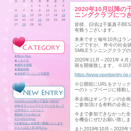
日
月
火
水
木
金
土
1
2
3
4
5
2020年10月以降の千
6
7
8
9
10
11
12
ニングクラブにつ
13
14
15
16
17
18
19
20
21
22
23
24
25
26
皆様、日頃は千葉真子BES
27
28
29
30
有難うございます。
本来ですと毎年10月はラ
ングですが、 昨今の社会状
SMILEランニングクラブ
★Mono-Run
2020年11月～2021
★ＩＮＦＯ
画を開催致します。 ※1
★練習会情報
★番組情報
★浜松町ランニング倶楽部
https://www.sportsentry.ne.
※公開前にURLをクリッ
ーのトップページに移動し
本企画はオンラインの企画
2020年10月以降の千葉真子BEST
ご参加頂ける有料の企画と
SMILEランニングクラブにつきまして
11年半のフィナーレ！
今まで参加できなかった全
番組終了のお知らせ
を機会にぜひお願い致しま
9月19日のOAは
9月練習会は競技場で開催いたします
ゲストは五ヶ谷 宏司さん
また2019年10月～2020