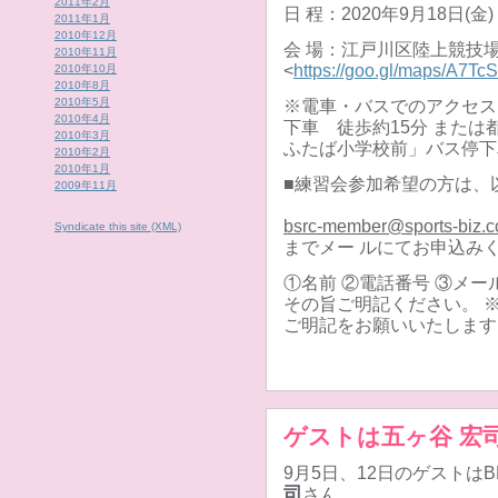
2011年2月
日 程：2020年9月18日(金)
2011年1月
2010年12月
会 場：江戸川区陸上競技場 
2010年11月
<
https://goo.gl/maps/A7T
2010年10月
2010年8月
2010年5月
※電車・バスでのアクセス
2010年4月
下車 徒歩約15分 また
2010年3月
ふたば小学校前」バス停下
2010年2月
2010年1月
■練習会参加希望の方は、以下
2009年11月
bsrc-member@sports-biz.co
Syndicate this site (XML)
までメー ルにてお申込み
①名前 ②電話番号 ③メー
その旨ご明記ください。 
ご明記をお願いいたします
ゲストは五ヶ谷 宏
9月5日、12日のゲストはBEA
司
さん