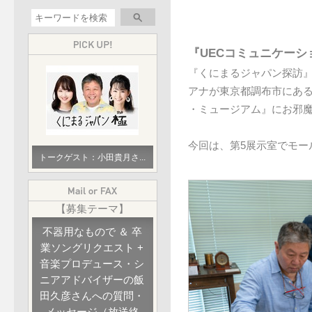
『UECコミュニケー
『くにまるジャパン探訪
アナが東京都調布市にある
・ミュージアム』にお邪
今回は、第5展示室でモー
トークゲスト：小田貴月さ...
【募集テーマ】
不器用なもので ＆ 卒
業ソングリクエスト +
音楽プロデュース・シ
ニアアドバイザーの飯
田久彦さんへの質問・