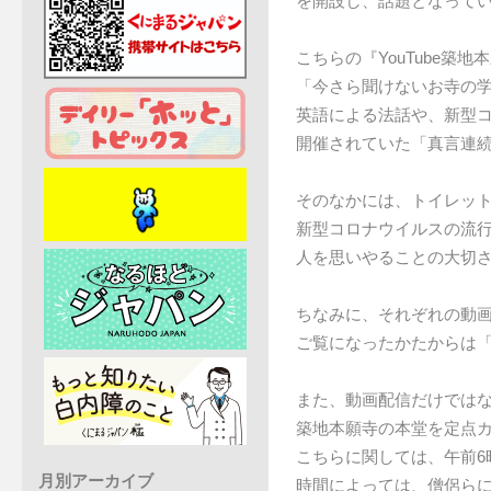
を開設し、話題となって
こちらの『YouTube築
「今さら聞けないお寺の
英語による法話や、新型
開催されていた「真言連続
そのなかには、トイレッ
新型コロナウイルスの流
人を思いやることの大切
ちなみに、それぞれの動
ご覧になったかたからは
また、動画配信だけでは
築地本願寺の本堂を定点
こちらに関しては、午前6
月別アーカイブ
時間によっては、僧侶ら