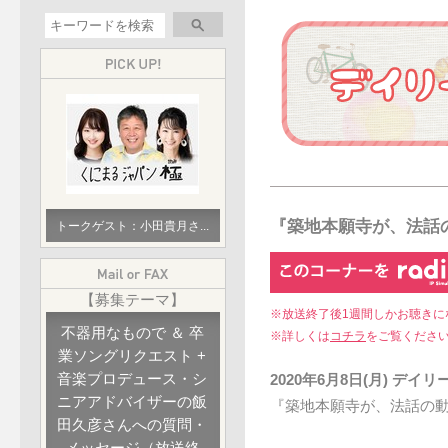
『築地本願寺が、法話
トークゲスト：小田貴月さ...
【募集テーマ】
※放送終了後1週間しかお聴きに
不器用なもので ＆ 卒
※詳しくは
コチラ
をご覧くださ
業ソングリクエスト +
音楽プロデュース・シ
2020年6月8日(月) デ
ニアアドバイザーの飯
『築地本願寺が、法話の
田久彦さんへの質問・