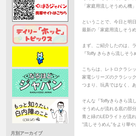
「家庭用流しそうめん機
ということで、今日と明日
最新の「家庭用流しそう
まず、ご紹介したのは、
『Toffy きらきら流しそ
こちらは、レトロクラシッ
家電シリーズのクラシッ
つまり、玩具ではなく、
そんな『Toffyきらきら
そうめんが流れる底の部分
青と緑のLEDライトが流
"流しそうめん"をより華
月別アーカイブ