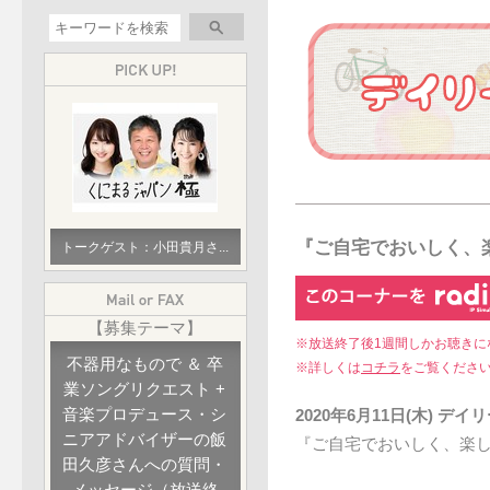
『ご自宅でおいしく、楽
トークゲスト：小田貴月さ...
【募集テーマ】
※放送終了後1週間しかお聴きに
不器用なもので ＆ 卒
※詳しくは
コチラ
をご覧くださ
業ソングリクエスト +
音楽プロデュース・シ
2020年6月11日(木) 
ニアアドバイザーの飯
『ご自宅でおいしく、楽し
田久彦さんへの質問・