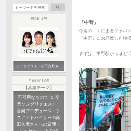
『中野』
今週の『くにまるジャパ
『中野』にお邪魔した模
まずは、中野駅からほど
トークゲスト：小田貴月さ...
【募集テーマ】
不器用なもので ＆ 卒
業ソングリクエスト +
音楽プロデュース・シ
ニアアドバイザーの飯
田久彦さんへの質問・