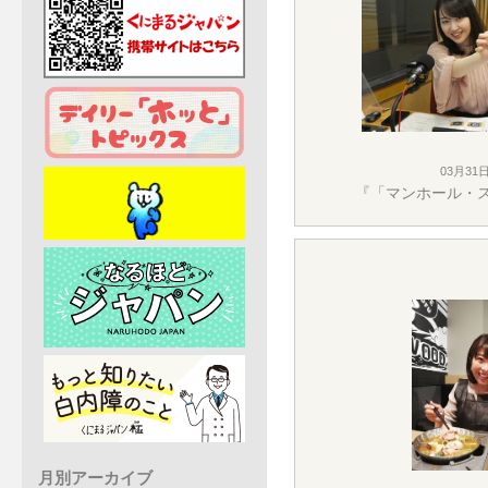
03月31日
『「マンホール・ス
月別アーカイブ