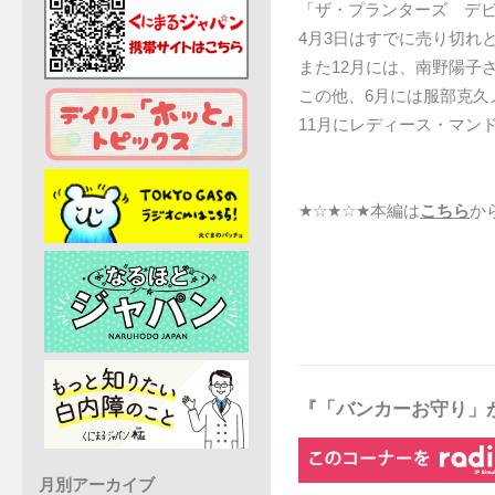
「ザ・プランターズ デビュ
4月3日はすでに売り切れ
また12月には、南野陽子
この他、6月には服部克久
11月にレディース・マン
★☆★☆★本編は
こちら
か
『「バンカーお守り」
月別アーカイブ