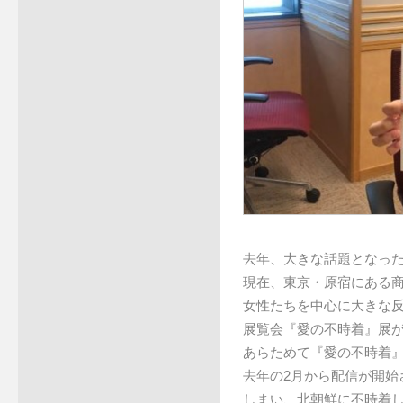
去年、大きな話題となっ
現在、東京・原宿にある商
女性たちを中心に大きな
展覧会『愛の不時着』展
あらためて『愛の不時着』と
去年の2月から配信が開始
しまい、北朝鮮に不時着