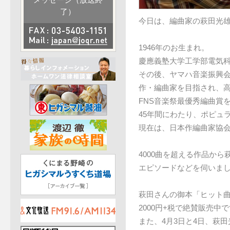
メッセージ（放送終
了）
今日は、編曲家の萩田光
1946年のお生まれ。
慶應義塾大学工学部電気
その後、ヤマハ音楽振興
作・編曲家を目指され、
FNS音楽祭最優秀編曲賞
45年間にわたり、ポピュ
現在は、日本作編曲家協会
4000曲を超える作品か
エピソードなどを伺いま
萩田さんの御本「ヒット曲
2000円+税で絶賛販売中
また、4月3日と4日、萩