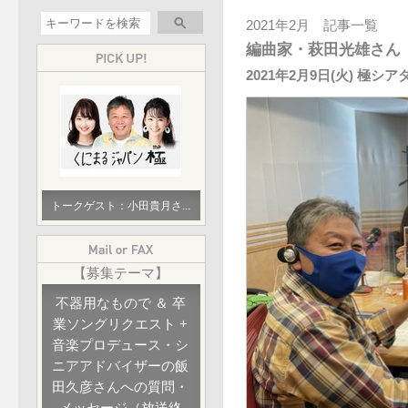
2021年2月 記事一覧
編曲家・萩田光雄さん
2021年2月9日(火) 極シア
トークゲスト：小田貴月さ...
【募集テーマ】
不器用なもので ＆ 卒
業ソングリクエスト +
音楽プロデュース・シ
ニアアドバイザーの飯
田久彦さんへの質問・