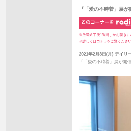
『「愛の不時着」展が
※放送終了後1週間しかお聴きに
※詳しくは
コチラ
をご覧くださ
2021年2月8日(月) デ
『「愛の不時着」展が開