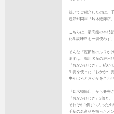
続いてご紹介したのは、千
鰹節卸問屋『鈴木鰹節店
こちらは、最高級の本枯
化学調味料を一切使わず
そんな『鰹節屋のふりかけ
まずは、鴨川名産の房州
『おかかひじき』。続い
生姜を使った『おかか生
牛そぼろとおかかを合わ
『鈴木鰹節店』から発売
『おかかひじき』2個と、
それぞれ1個ずつ入った4袋
千葉の名産品を扱ったオ