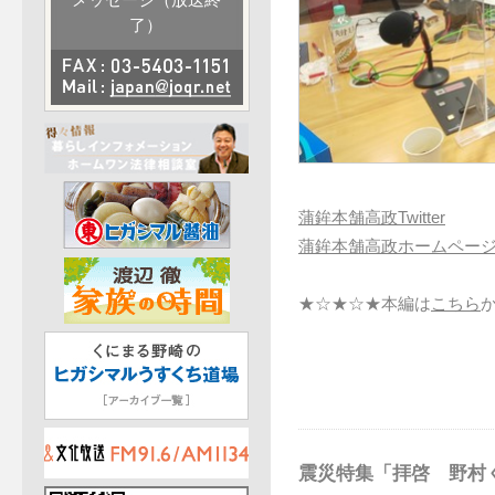
メッセージ（放送終
了）
蒲鉾本舗高政Twitter
蒲鉾本舗高政ホームペー
★☆★☆★本編は
こちら
震災特集「拝啓 野村