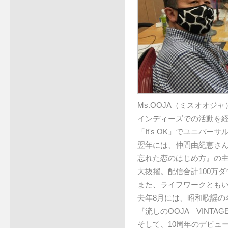
Ms.OOJA（ミスオオジ
インディーズでの活動を経て
「It's OK」でユニバ
翌年には、仲間由紀恵さ
忘れた恋のはじめ方』の主題
大抜擢。配信合計100万
また、ライフワークとも
去年8月には、昭和歌謡の
『流しのOOJA VINTA
そして、10周年のデビュ