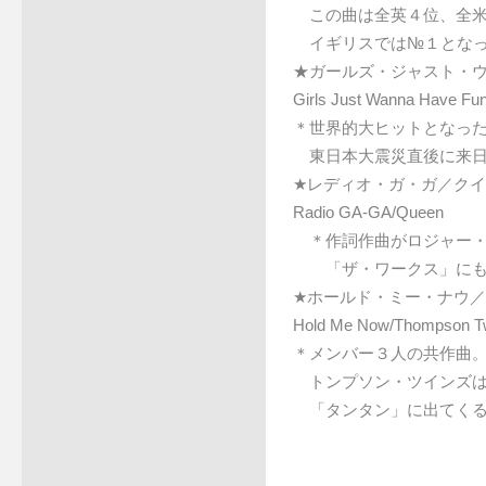
この曲は全英４位、全米
イギリスでは№１となっ
★ガールズ・ジャスト・
Girls Just Wanna Have Fu
＊世界的大ヒットとなっ
東日本大震災直後に来日
★レディオ・ガ・ガ／ク
Radio GA-GA/Queen
＊作詞作曲がロジャー・
「ザ・ワークス」にも収
★ホールド・ミー・ナウ
Hold Me Now/Thompson T
＊メンバー３人の共作曲
トンプソン・ツインズは
「タンタン」に出てくる