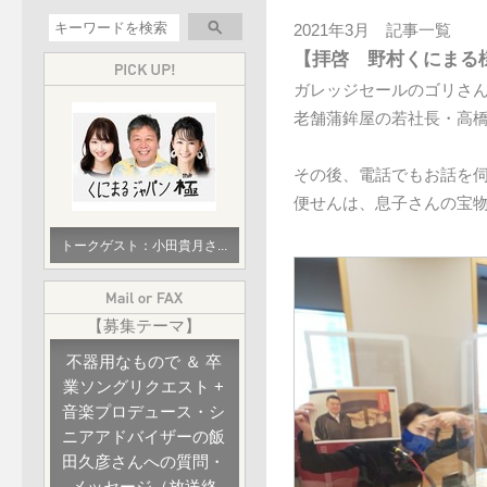
2021年3月 記事一覧
【拝啓 野村くにまる
ガレッジセールのゴリさ
老舗蒲鉾屋の若社長・高
その後、電話でもお話を
便せんは、息子さんの宝
トークゲスト：小田貴月さ...
【募集テーマ】
不器用なもので ＆ 卒
業ソングリクエスト +
音楽プロデュース・シ
ニアアドバイザーの飯
田久彦さんへの質問・