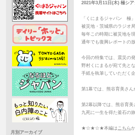
2021年3月11日(木) 極シ
「くにまるジャパン 極」
被災地・茨城県のラジオ
毎年この時期に被災地を
通年でも復興レポートの
今回の特集では、震災の
野村くにまるが宛て先とな
手紙を執筆していただく
第1幕では、熊谷育美さん
第2幕以降では、熊谷育美
九死に一生を得た釜石の
★☆★☆★本編は
こちら
月別アーカイブ