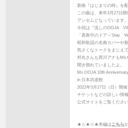
新曲『はじまりの時』を
この曲は、来年3月27日
アンセムとなっています
今回は『流しのOOJA VI
「真夜中のドア～Stay W
昭和歌謡の名曲カバーや
気さくなトークをまじえ
邦丸さんも西川アナもMs.
聞き惚れていましたよ。
Ms.OOJA 10th Anniver
in 日本武道館
2022年3月27日（日）開催
チケットなどの詳しい情報は
公式サイトをご覧くださ
★☆★☆★本編は
こちら