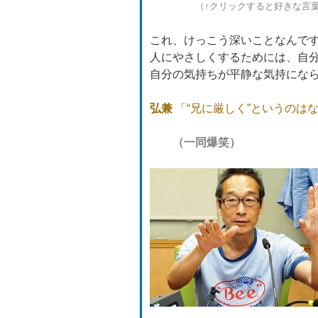
（↑クリックすると好きな言
これ、けっこう深いことなんで
人にやさしくするためには、自
自分の気持ちが平静な気持にな
弘兼
「“兄に厳しく”というのは
（一同爆笑）