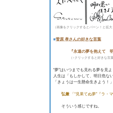
（画像をクリックするとバーン！と拡大
■
菅原 孝さんの好きな言葉
『
永遠の夢を抱えて 
（↑クリックすると好きな言
“夢”はいつまでも見れる夢を見
人生は「もしかして、明日危な
「きょうは一生懸命生きよう！
弘兼
「“見果てぬ夢”『ラ・
そういう感じですね。