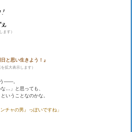
します）
明日と思い生きよう！
』
葉を拡大表示します）
よう――。
いな…」と思っても、
」ということなのかな。
マンチャの男』っぽいですね」