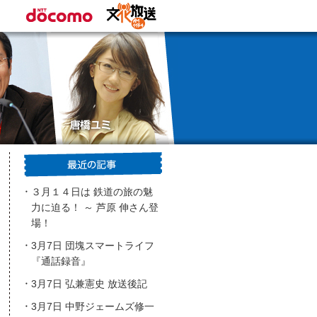
３月１４日は 鉄道の旅の魅
力に迫る！ ～ 芦原 伸さん登
場！
3月7日 団塊スマートライフ
『通話録音』
3月7日 弘兼憲史 放送後記
3月7日 中野ジェームズ修一