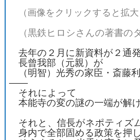
（画像をクリックすると拡大
（黒鉄ヒロシさんの著書の
去年の２月に新資料が２通発
長曾我部（元親）が
（明智）光秀の家臣・斎藤利
――
それによって
本能寺の変の謎の一端が解け
それと、信長がネポティズ
身内で全部固める政策を押し