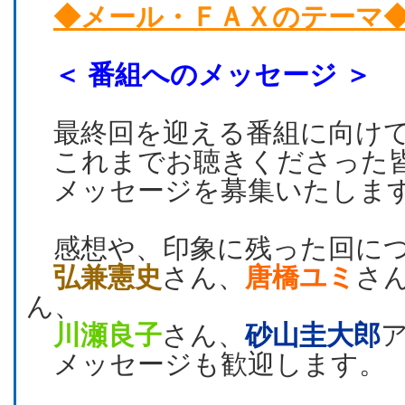
◆メール・ＦＡＸのテーマ
＜ 番組へのメッセージ ＞
最終回を迎える番組に向け
これまでお聴きくださった
メッセージを募集いたしま
感想や、印象に残った回に
弘兼憲史
さん、
唐橋ユミ
さ
ん、
川瀬良子
さん、
砂山圭大郎
メッセージも歓迎します。