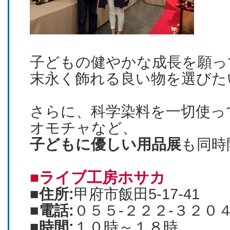
子どもの健やかな成長を願っ
末永く飾れる良い物を選びた
さらに、科学染料を一切使っ
オモチャなど、
子どもに優しい用品展
も同時
■ライブ工房ホサカ
■住所:
甲府市飯田5-17-41
■電話:
０５５‐２２２‐３２０
■時間:
１０時～１８時