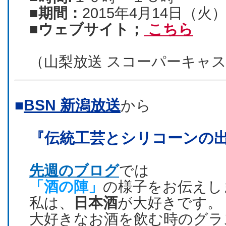
■期間：
2015年4月14日（
■ウェブサイト；
こちら
（山梨放送 スコーパーキャ
■
BSN 新潟放送
から
『伝統工芸とシリコーンの
先週のブログ
では
「酒の陣」
の様子をお伝えし
私は、
日本酒
が大好きです。
大好きなお酒を飲む時のグラ