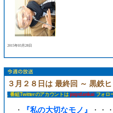
2015年03月28日
３月２８日は 最終回 ～ 黒鉄
itterのアカウントは
joqrdankai
フォローをお願いし
・
『私の大切なモノ』
・・