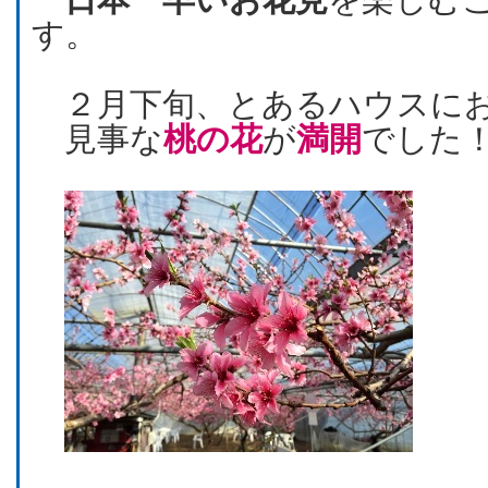
す。
２月下旬、とあるハウスにお
見事な
桃の花
が
満開
でした