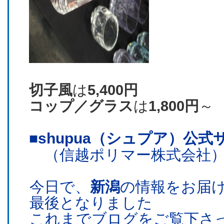
切子風
は
5,400円
コップ／グラス
は
1,800円
～
■shupua（シュプア）公式
（信越ポリマー株式会社
今日で、
新潟
の情報をお届
最後となりました
これまでブログをご覧下さ