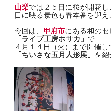
山梨
では２５日に桜が開花し
目に映る景色も春本番を迎え
今回は、
甲府市
にある和のセ
「ライブ工房ホサカ」
で
４月１４日（火）まで開催し
「ちいさな五月人形展」
を紹