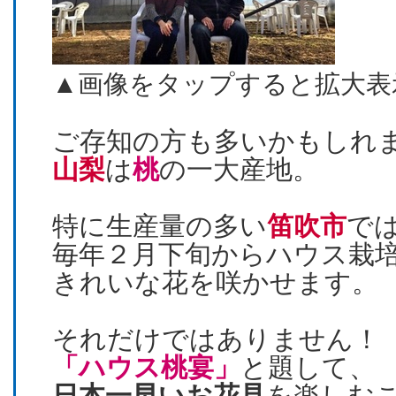
▲画像をタップすると拡大表
ご存知の方も多いかもしれ
山梨
は
桃
の一大産地。
特に生産量の多い
笛吹市
で
毎年２月下旬からハウス栽
きれいな花を咲かせます。
それだけではありません！
「ハウス桃宴」
と題して、
日本一早いお花見
を楽しむ