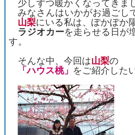
少しずつ暖かくなってきま
みなさんはいかがお過ごし
山梨
にいる私は、ぽかぽか
ラジオカー
を走らせる日が
す。
そんな中、今回は
山梨
の
「ハウス桃」
をご紹介した