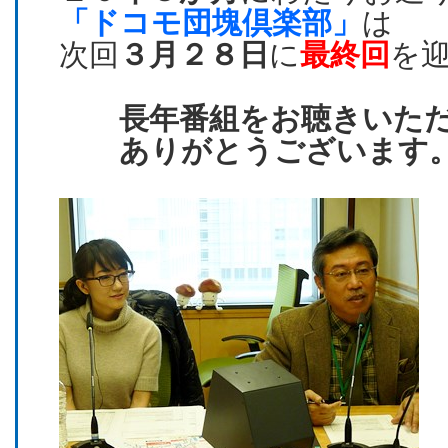
「ドコモ団塊倶楽部」
は
次回
３月２８日
に
最終回
を
長年番組をお聴きいた
ありがとうございます