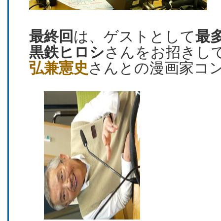
最終回
は、ゲストとして
最
黒鉄ヒロシ
さんをお招きし
弘兼憲史
さんとの漫画家コ