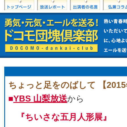
ちょっと足をのばして 【2015
■
YBS 山梨放送
から
『ちいさな五月人形展』