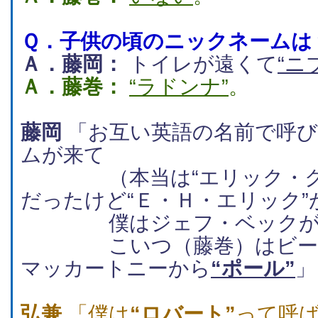
Ｑ．
子供の頃のニックネームは
Ａ．藤岡：
トイレが遠くて
“ニ
Ａ．藤巻：
“ラドンナ”
。
藤岡
「お互い英語の名前で呼び
ムが来て
（本当は“エリック・クラ
だったけど“Ｅ・Ｈ・エリック”
僕はジェフ・ベックが
こいつ（藤巻）はビート
マッカートニーから
“ポール”
」
弘兼
「僕は
“ロバート”
って呼