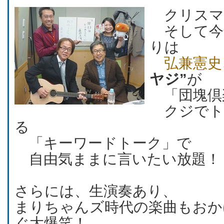
クリスマ
そして今
りは
弘兼憲史
ヤジ”
が
「団塊倶
クジでト
る
「キーワードトーク」で
自由気ままに言いたい放題！
さらには、生演奏あり、
まりちゃんズ時代の楽曲もおか
ぐ大爆笑！