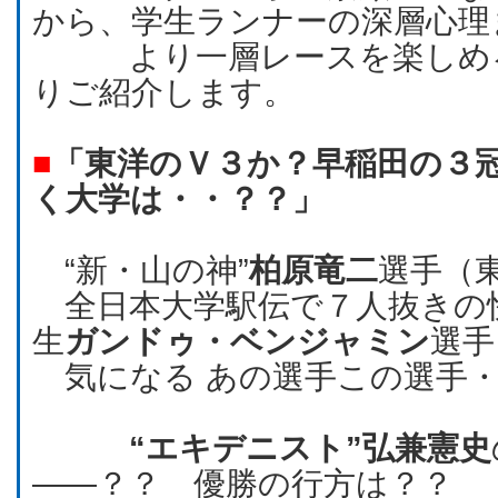
から、学生ランナーの深層心理
より一層レースを楽しめる
りご紹介します。
■
「東洋のＶ３か？早稲田の３
く大学は・・？？」
“新・山の神”
柏原竜二
選手（
全日本大学駅伝で７人抜きの快
生
ガンドゥ・ベンジャミン
選手
気になる あの選手この選手
“エキデニスト”弘兼憲史
――？？ 優勝の行方は？？