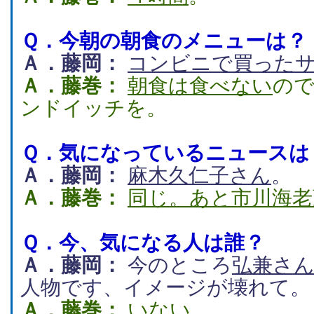
Ｑ．
今朝の朝食のメニューは？
Ａ．藤岡：
コンビニで買った
Ａ．藤巻：
朝食は食べない
の
ンドイッチを。
Ｑ．
気になっているニュースは
Ａ．藤岡：
麻木久仁子さん
。
Ａ．藤巻：
同じ。あと市川海老
Ｑ．
今、気になる人は誰？
Ａ．藤岡：
今のところ
弘兼さ
人物です、イメージが壊れて。
Ａ．藤巻：
いない
。