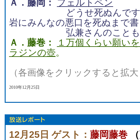
Ａ．藤岡：
フェルトペン
どうせ死ぬんですから
岩にみんなの悪口を死ぬまで書
弘兼さんのことも書
Ａ．藤巻：
１万個くらい願い
ラジンの壺
。
（各画像をクリックすると拡大
2010年12月25日
12月25日 ゲスト：
藤岡藤巻
（