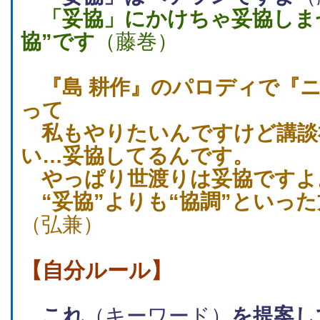
「妥協」にかけちゃ妥協しま
協”です
（藤巻）
『島 耕作』のパロディで『
って
私もやりたいんですけど講談
い…妥協してるんです。
やっぱり世渡りは妥協ですよ
“妥協”よりも“協調”といっ
（弘兼）
【自分ルール】
これ
（キーワード）
を提案し