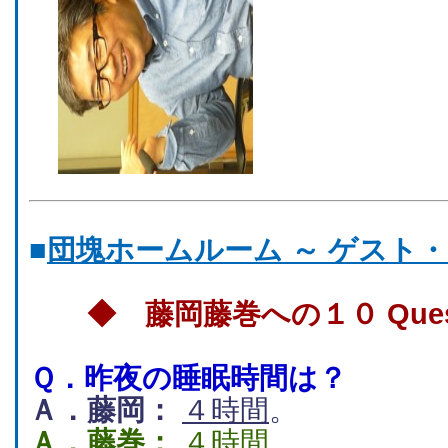
■
団塊ホームルーム ～ ゲスト
◆ 藤岡藤巻への１０ Quest
Ｑ．
昨夜の睡眠時間は？
Ａ．藤岡：
４時間
。
Ａ．藤巻：
４時間
。