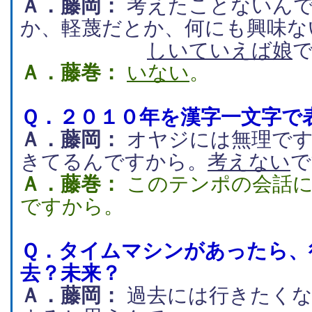
Ａ．藤岡：
考えたことないんですよ、尊敬だと
か、軽蔑だとか、何にも興味な
しいていえば娘
Ａ．藤巻：
いない
。
Ｑ．
２０１０年を漢字一文字で
Ａ．藤岡：
オヤジには無理です。日々、平凡に生
きてるんですから。
考えない
で
Ａ．藤巻：
このテンポの会話についていけてない
ですから。
Ｑ．
タイムマシンがあったら、
去？未来？
Ａ．藤岡：
過去には行きたくないです、次は失敗