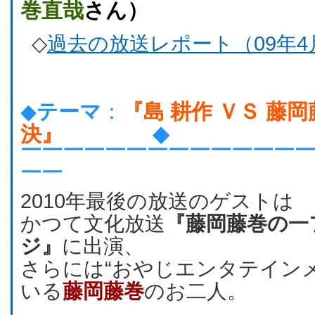
巻直哉
さん）
◇
過去の放送レポート（09年
◆
テーマ
：
『島 耕作 ＶＳ 藤
決』
◆
￣￣￣￣￣￣￣￣￣￣￣￣￣
￣￣
2010年最後の放送のゲストは
かつて文化放送
『藤岡藤巻の一
ジ』
に出演、
さらには“おやじエンタテイン
いる
藤岡藤巻
のお二人。