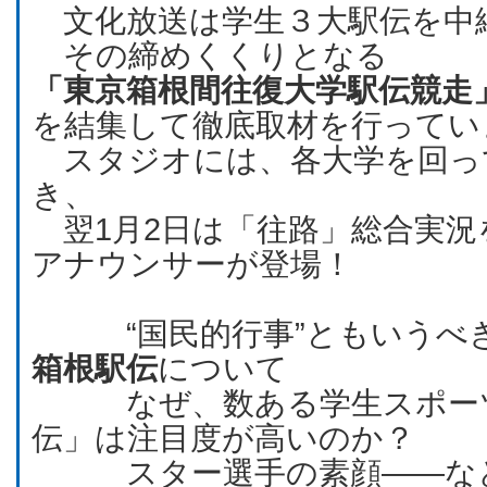
文化放送は学生３大駅伝を中
その締めくくりとなる
「東京箱根間往復大学駅伝競走」
を結集して徹底取材を行ってい
スタジオには、各大学を回っ
き、
翌1月2日は「往路」総合実況
アナウンサーが登場！
“国民的行事”ともいうべき
箱根駅伝
について
なぜ、数ある学生スポーツ
伝」は注目度が高いのか？
スター選手の素顔――など