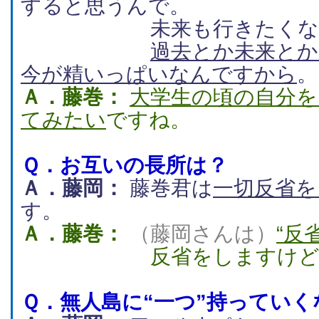
すると思うんで。
未来も行きたくない
過去とか未来とか
今が精いっぱいなんですから
。
Ａ．藤巻：
大学生の頃の自分を
てみたい
ですね。
Ｑ．
お互いの長所は？
Ａ．藤岡：
藤巻君は
一切反省を
す。
Ａ．藤巻：
（藤岡さんは）
“反
反省をしますけど、生
Ｑ．
無人島に“一つ”持っていく