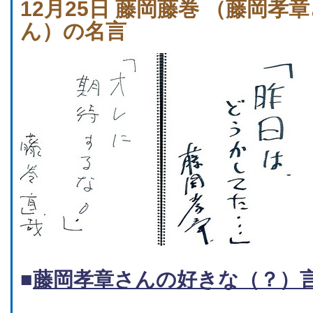
12月25日 藤岡藤巻 （藤岡
ん）の名言
■
藤岡孝章さんの好きな（？）