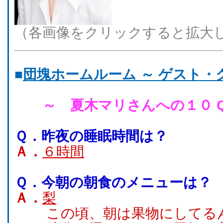
（各画像をクリックすると拡大
■
団塊ホームルーム ～ ゲスト・
～ 夏木マリさんへの１０ Que
Ｑ．
昨夜の睡眠時間は？
Ａ．
６時間
Ｑ．
今朝の朝食のメニューは？
Ａ．
梨
この頃、朝は果物にしてる