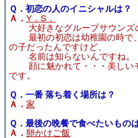
Ｑ．
初恋の人のイニシャルは？
Ａ．
Y．S．
大好きなグループサウンズ
最初の初恋は幼稚園の時で、
の子だったんですけど、
名前は知らないんですね。
顔に魅かれて・・・美しいモ
です。
Ｑ．
一番 落ち着く場所は？
Ａ．
家
Ｑ．
最後の晩餐で食べたいもの
Ａ．
卵かけご飯