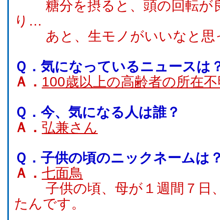
糖分を摂ると、頭の回転が良
り…
あと、生モノがいいなと思
Ｑ．
気になっているニュースは
Ａ．
100歳以上の高齢者の所在不
Ｑ．
今、気になる人は誰？
Ａ．
弘兼さん
Ｑ．
子供の頃のニックネームは
Ａ．
七面鳥
子供の頃、母が１週間７日、
たんです。