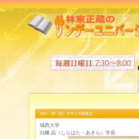
1/21・28（日）ゲストの先生は・・・
城西大学
白幡 晶（しらはた・あきら）学長