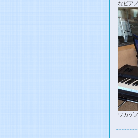
なピア
ワカゲ