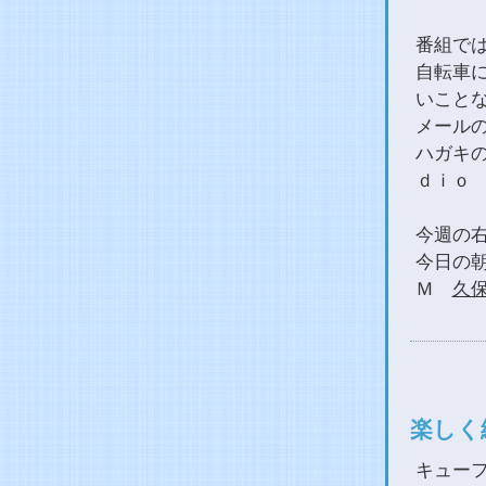
番組で
自転車
いこと
メールの方
ハガキの
ｄｉｏ
今週の
今日の
Ｍ
久保
楽しく
キュー