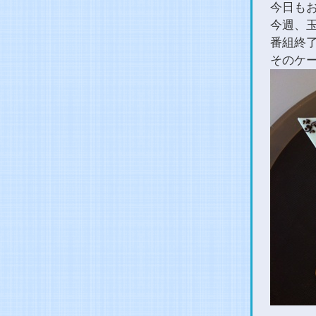
今日も
今週、
番組終
そのケ