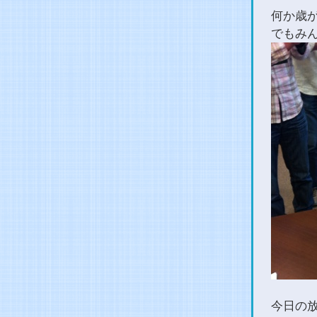
何か歳
でもみ
今日の