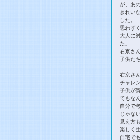
が、あ
きれい
した。
思わず
大人に
た。
右京さ
子供た
右京さ
チャレ
子供が
てもな
自分で
じゃな
見え方
楽しく
自宅で