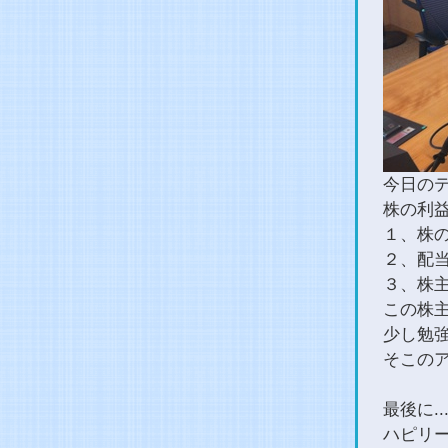
今日の
株の利
１、株
２、配
３、株
この株
少し勉
そこの
最後に..
ハピリ