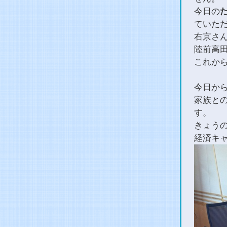
今日の
ていた
右京さ
陸前高田
これか
今日か
家族と
す。
きょう
経済キ