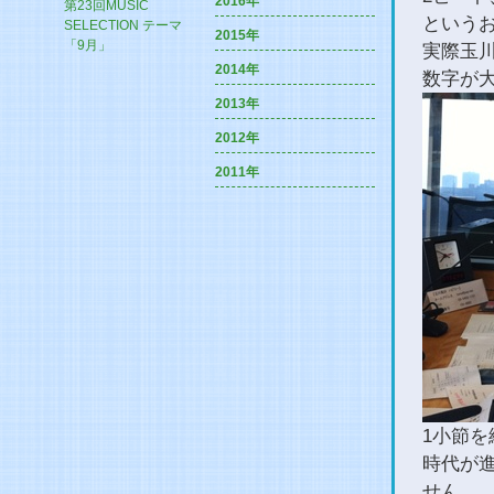
2016年
第23回MUSIC
という
SELECTION テーマ
2015年
「9月」
実際玉
2014年
数字が
2013年
2012年
2011年
1小節
時代が
せん。