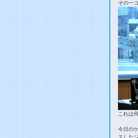
その一
これは
今日のゲ
スした