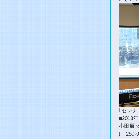
｢セレナ
■2013
小田原ダ
(〒250