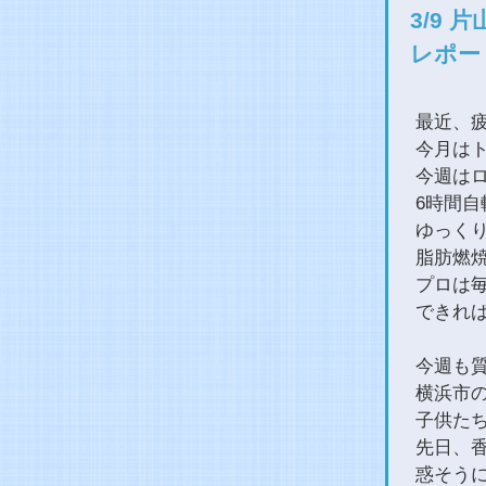
3/9
レポー
最近、
今月は
今週は
6時間自
ゆっく
脂肪燃
プロは
できれば
今週も
横浜市
子供た
先日、
惑そう