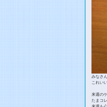
みなさ
これい
来週の
たまコ
来週も