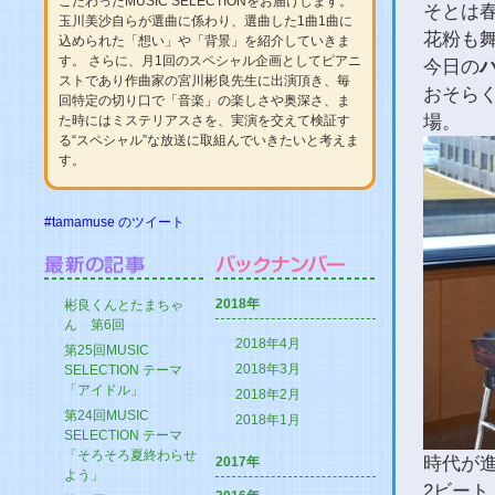
こだわったMUSIC SELECTIONをお届けします。
そとは
玉川美沙自らが選曲に係わり、選曲した1曲1曲に
花粉も
込められた「想い」や「背景」を紹介していきま
す。 さらに、月1回のスペシャル企画としてピアニ
今日の
ストであり作曲家の宮川彬良先生に出演頂き、毎
おそら
回特定の切り口で「音楽」の楽しさや奥深さ、ま
場。
た時にはミステリアスさを、実演を交えて検証す
る“スペシャル”な放送に取組んでいきたいと考えま
す。
#tamamuse のツイート
2018年
彬良くんとたまちゃ
ん 第6回
2018年4月
第25回MUSIC
2018年3月
SELECTION テーマ
「アイドル」
2018年2月
第24回MUSIC
2018年1月
SELECTION テーマ
「そろそろ夏終わらせ
時代が
2017年
よう」
2ビート