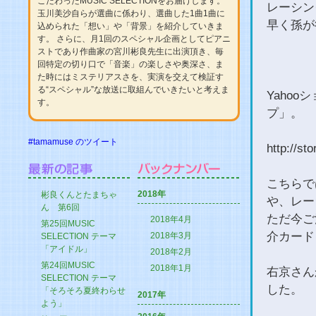
こだわったMUSIC SELECTIONをお届けします。
レーシン
玉川美沙自らが選曲に係わり、選曲した1曲1曲に
早く孫が
込められた「想い」や「背景」を紹介していきま
す。 さらに、月1回のスペシャル企画としてピアニ
ストであり作曲家の宮川彬良先生に出演頂き、毎
回特定の切り口で「音楽」の楽しさや奥深さ、ま
た時にはミステリアスさを、実演を交えて検証す
る“スペシャル”な放送に取組んでいきたいと考えま
Yaho
す。
プ」。
#tamamuse のツイート
http://st
こちらで
2018年
彬良くんとたまちゃ
や、レー
ん 第6回
ただ今ご
2018年4月
第25回MUSIC
介カード
2018年3月
SELECTION テーマ
「アイドル」
2018年2月
第24回MUSIC
2018年1月
右京さん
SELECTION テーマ
した。
「そろそろ夏終わらせ
2017年
よう」