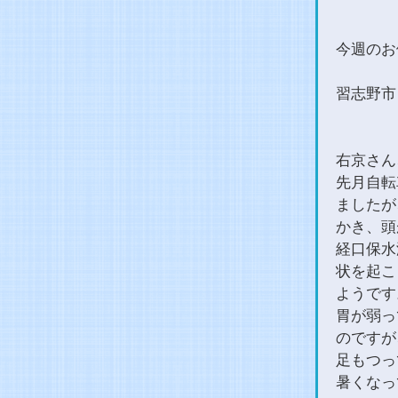
今週のお
習志野市
右京さん
先月自転
ましたが
かき、頭
経口保水
状を起こ
ようです
胃が弱っ
のですが
足もつっ
暑くなっ