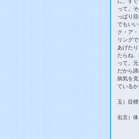
に、すぐ
って。そ
っぱり目
でもいい
ク・ア・
リングで
あげたり
たらね、
って。元
だから諦
病気を克
ているか
玉）目標
右京）体