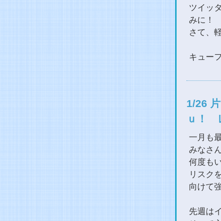
ツイッ
みに！
さて、
キュー
1/2
ｕ！ 
一月も
みなさ
何度も
リスク
向けて
先週は