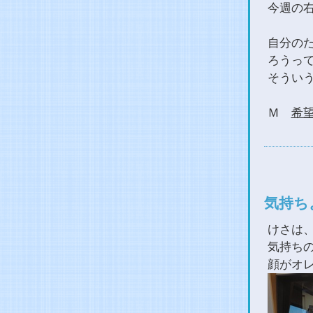
今週の
自分の
ろうっ
そうい
Ｍ
希
気持ち
けさは
気持ち
顔がオ