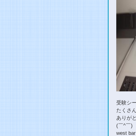
受験シ
たくさ
ありが
(￣^￣)
west bar