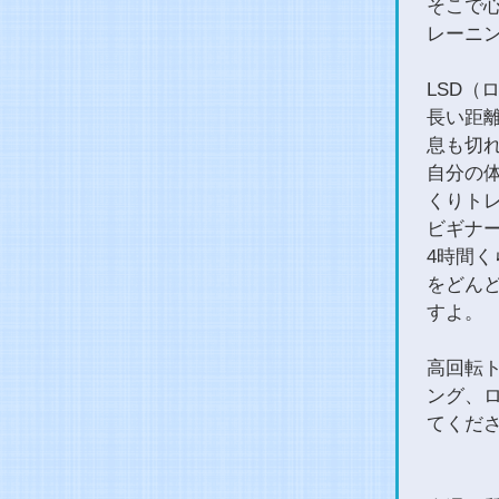
そこで
レーニ
LSD（
長い距
息も切
自分の
くりト
ビギナ
4時間
をどん
すよ。
高回転
ング、
てくだ