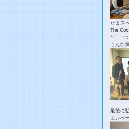
たまス
The C
*･゜ﾟ･*:.
こんな
最後に
エレベー