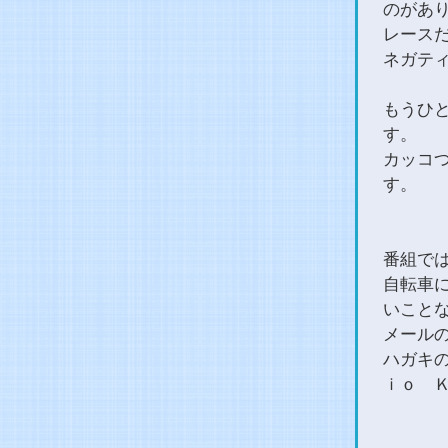
のがあ
レース
ネガテ
もうひ
す。
カッコ
す。
番組で
自転車
いこと
メールの方
ハガキの
ｉｏ 