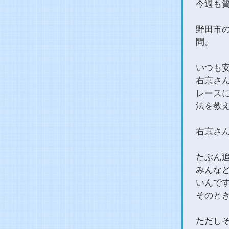
今週も
野田市
問。
いつも
右京さ
レース
法を教
右京さ
たぶん
みんな
いんで
そのと
ただし