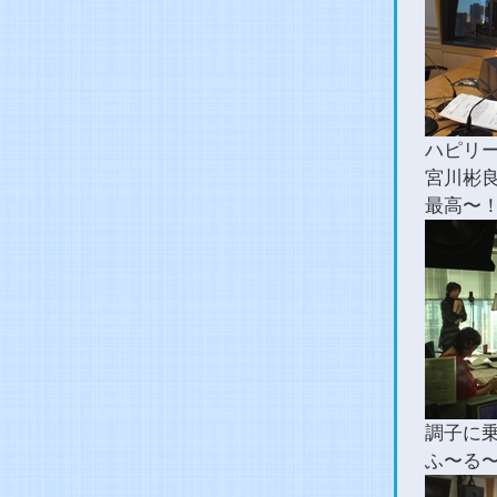
ハピリ
宮川彬
最高〜
調子に
ふ〜る〜