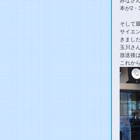
みなさ
本が2・
そして
サイエ
きまし
玉川さ
放送後
これか