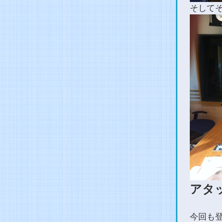
そして
アタ
今回も