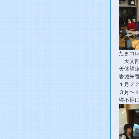
たまコ
「天文
天体望遠
岩城朱香
１月２
３月〜
寝不足に