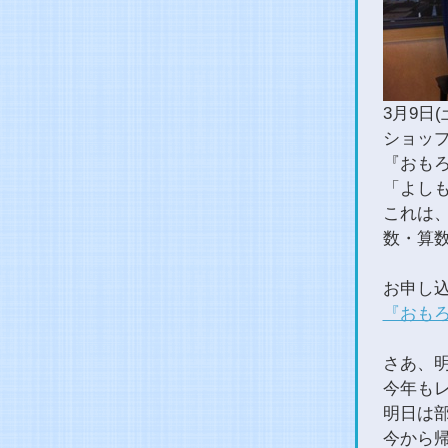
3月9日
ショッ
『おも
「よしも
これは
数・算
お申し
『おも
さあ、明
今年も
明日は
今から