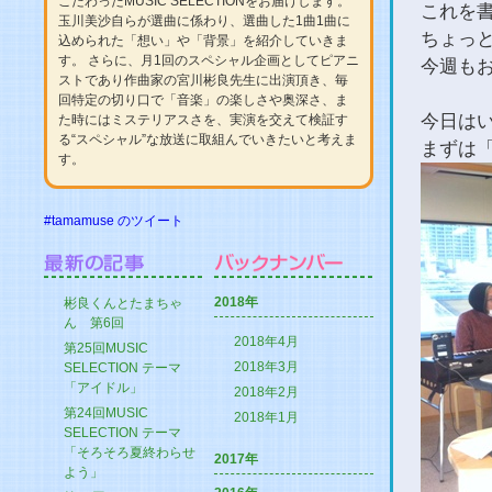
こだわったMUSIC SELECTIONをお届けします。
これを書
玉川美沙自らが選曲に係わり、選曲した1曲1曲に
ちょっ
込められた「想い」や「背景」を紹介していきま
す。 さらに、月1回のスペシャル企画としてピアニ
今週も
ストであり作曲家の宮川彬良先生に出演頂き、毎
回特定の切り口で「音楽」の楽しさや奥深さ、ま
今日は
た時にはミステリアスさを、実演を交えて検証す
る“スペシャル”な放送に取組んでいきたいと考えま
まずは
す。
#tamamuse のツイート
2018年
彬良くんとたまちゃ
ん 第6回
2018年4月
第25回MUSIC
2018年3月
SELECTION テーマ
「アイドル」
2018年2月
第24回MUSIC
2018年1月
SELECTION テーマ
「そろそろ夏終わらせ
2017年
よう」