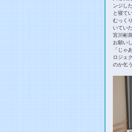
ンジした
と寝て
むっく
いてい
宮川彬
お願い
「じゃ
ロジェ
のか乞