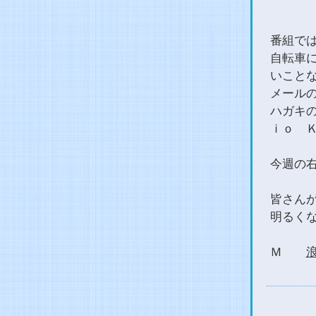
番組で
自転車
いこと
メールの方
ハガキの
ｉｏ 
今週の
皆さん
明るく
Ｍ