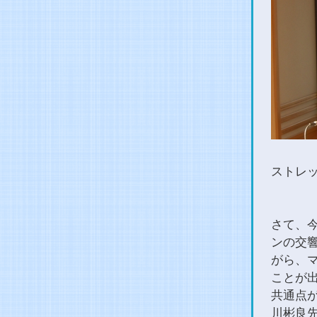
ストレ
さて、今
ンの交
がら、マ
ことが
共通点
川彬良