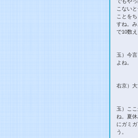
でもやっ
こないと
ことをち
すね。み
で10数
玉）今言
よね。
右京）大
玉）ここ
ね。夏休
にガミガ
う。