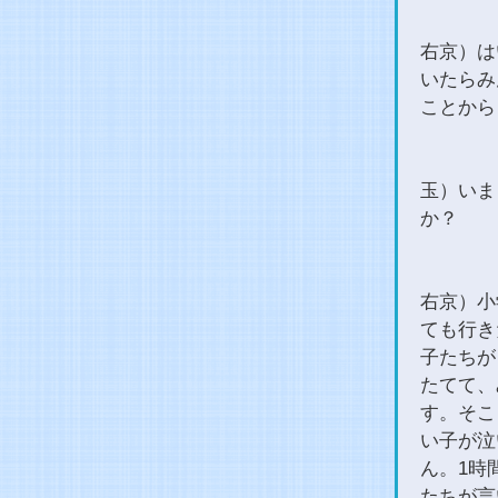
右京）は
いたらみ
ことから
玉）いま
か？
右京）小
ても行き
子たちが
たてて、
す。そこ
い子が泣
ん。1時
たちが言