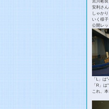
宮川彬良
安利さん
しゃかり
いく様子
公開レッ
「L」は
「R」は
これ、本