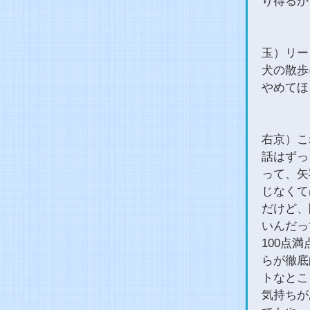
り得るか
玉）リー
犬の散歩
やめてほ
右京）こ
話はずっ
って、矢
じなくて
だけど、
いんだっ
100点
らが徹底
トなとこ
気持ちが