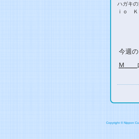
ハガキの
ｉｏ Ｋ
今週
の
M
Copyright © Nippon Cult