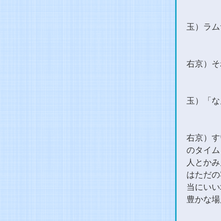
玉）ラム
右京）そ
玉）「な
右京）す
のタイム
人とかみ
はただの
当にいい
豊かな場