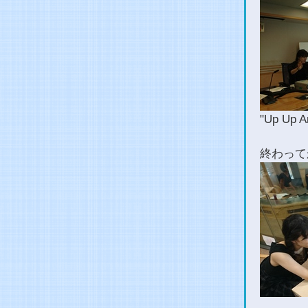
"Up U
終わって