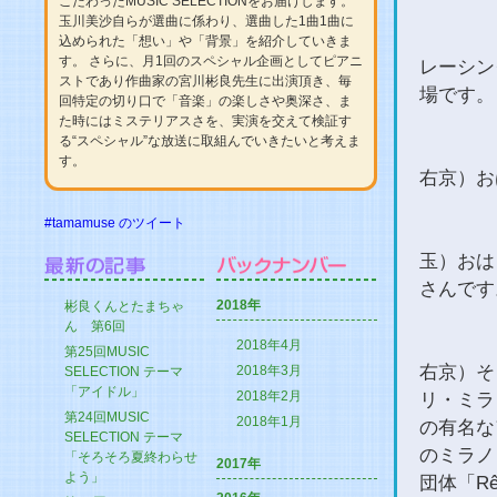
こだわったMUSIC SELECTIONをお届けします。
玉川美沙自らが選曲に係わり、選曲した1曲1曲に
込められた「想い」や「背景」を紹介していきま
す。 さらに、月1回のスペシャル企画としてピアニ
レーシン
ストであり作曲家の宮川彬良先生に出演頂き、毎
場です。
回特定の切り口で「音楽」の楽しさや奥深さ、ま
た時にはミステリアスさを、実演を交えて検証す
る“スペシャル”な放送に取組んでいきたいと考えま
す。
右京）お
#tamamuse のツイート
玉）おは
さんです
2018年
彬良くんとたまちゃ
ん 第6回
2018年4月
第25回MUSIC
右京）そ
2018年3月
SELECTION テーマ
「アイドル」
2018年2月
リ・ミラ
第24回MUSIC
2018年1月
の有名な
SELECTION テーマ
のミラノ
「そろそろ夏終わらせ
2017年
よう」
団体「R