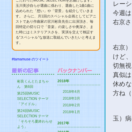
こだわったMUSIC SELECTIONをお届けします。
レーシ
玉川美沙自らが選曲に係わり、選曲した1曲1曲に
込められた「想い」や「背景」を紹介していきま
今週は
す。 さらに、月1回のスペシャル企画としてピアニ
右京さ
ストであり作曲家の宮川彬良先生に出演頂き、毎
回特定の切り口で「音楽」の楽しさや奥深さ、ま
た時にはミステリアスさを、実演を交えて検証す
る“スペシャル”な放送に取組んでいきたいと考えま
す。
右京）
けど、
#tamamuse のツイート
切無視
真似は
2018年
彬良くんとたまちゃ
休めな
ん 第6回
2018年4月
方ね（
第25回MUSIC
2018年3月
SELECTION テーマ
「アイドル」
2018年2月
第24回MUSIC
2018年1月
SELECTION テーマ
玉）病
「そろそろ夏終わらせ
2017年
よう」