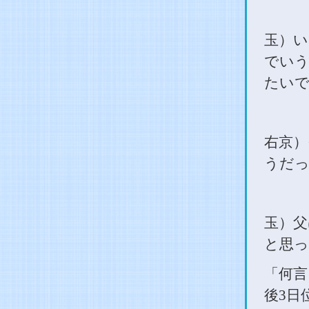
玉）い
でいう
たいで
右京）
うだっ
玉）父
と思っ
「何言
後
3
日