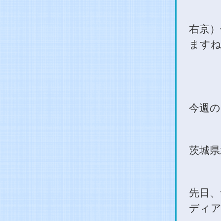
右京）
ますね
今週の
茨城県
先日、
ディ