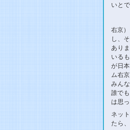
いとで
右京）
し、そ
ありま
いる
が日本
ム右京
みん
誰でも
は思っ
ネット
たら、