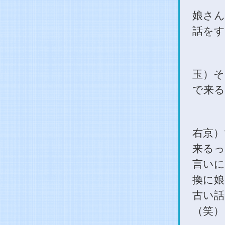
娘さん
話をす
玉）そ
で来
右京）
来るっ
言いに
換に娘
古い話
（笑）