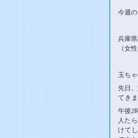
今週の
兵庫県
（女性
玉ちゃ
先日、
てきま
午後
2
人たら
けてし