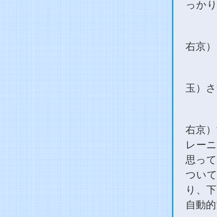
っか
右京）
玉）さ
右京）
レー
思って
ついて
り、下
自動的