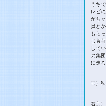
うちで
レビに
がちゃ
員とか
もらっ
じ負荷
して
の集団
に走ろ
玉）私
右京）