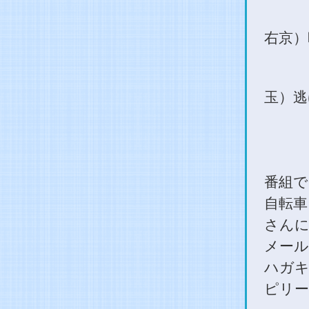
右京）
玉）逃
番組で
自転車
さんに
メー
ハガキ
ピリー