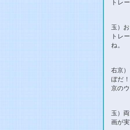
トレー
玉）お
トレー
ね。
右京）
ぼだ！
京のウ
玉）両
画が実