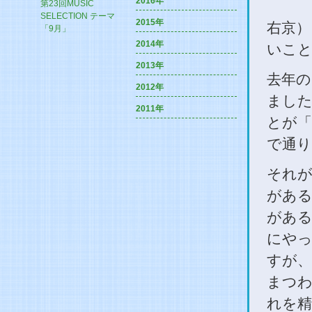
2016年
第23回MUSIC
SELECTION テーマ
2015年
右京）
「9月」
2014年
いこと
2013年
去年の
2012年
ました
2011年
とが「
で通り
それが
がある
がある
にやっ
すが、
まつわ
れを精