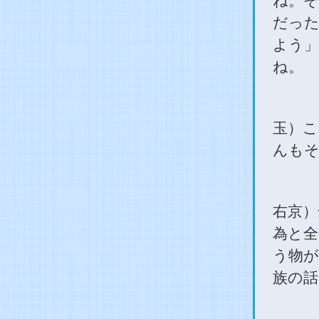
ね。そ
だった
よう」
ね。
玉）こ
んも
右京）
為と全
う物が
族の話