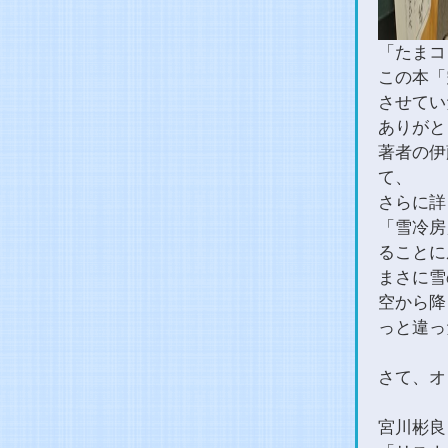
「たまコ
この本「
させてい
ありがと
著者の伊
て、
さらに詳
「雪冷房
ることに
まさに雪
空から降
っと違っ
さて、オ
宮川彬良