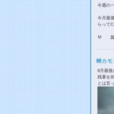
今週の
今月最
らって
Ｍ
蝉カモ
8月最後
残暑を
とは言