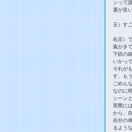
ンって
運が良
玉）す
右京）
嵐がき
下鉄の
いかっ
それが
す、も
ごめん
なのに
シーン
実際には
から、
自分の
るよう