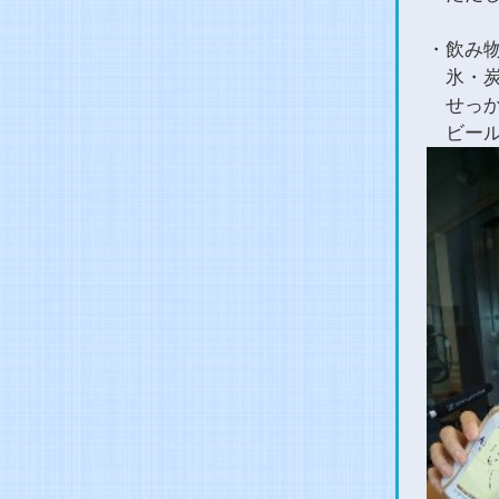
・飲み
氷・炭
せっか
ビール