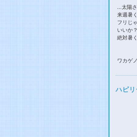
...太
来週暑
フリじ
いいか
絶対暑く
ワカゲ
ハピリ