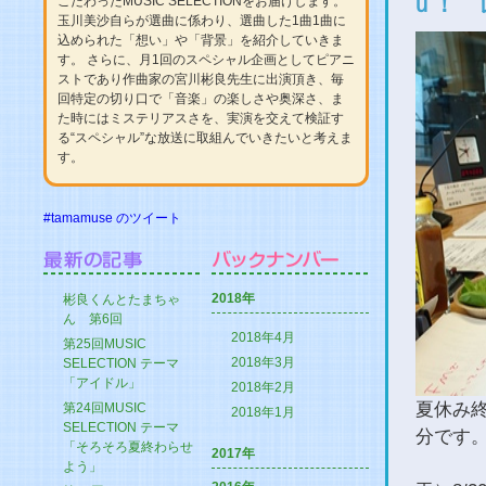
ｕ！ 
こだわったMUSIC SELECTIONをお届けします。
玉川美沙自らが選曲に係わり、選曲した1曲1曲に
込められた「想い」や「背景」を紹介していきま
す。 さらに、月1回のスペシャル企画としてピアニ
ストであり作曲家の宮川彬良先生に出演頂き、毎
回特定の切り口で「音楽」の楽しさや奥深さ、ま
た時にはミステリアスさを、実演を交えて検証す
る“スペシャル”な放送に取組んでいきたいと考えま
す。
#tamamuse のツイート
2018年
彬良くんとたまちゃ
ん 第6回
2018年4月
第25回MUSIC
2018年3月
SELECTION テーマ
「アイドル」
2018年2月
夏休み
第24回MUSIC
2018年1月
SELECTION テーマ
分です
「そろそろ夏終わらせ
2017年
よう」