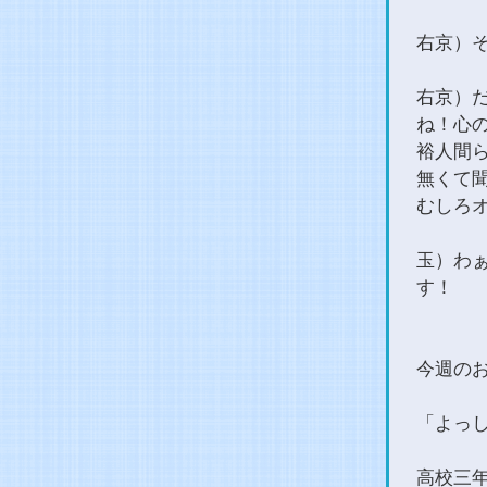
右京）
右京）
ね！心
裕人間
無くて
むしろ
玉）わ
す！
今週の
「よっし
高校三