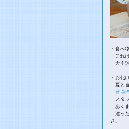
・食べ
これは
大不評
・お化
夏と言
台場
スタッ
あくま
違った
さ。