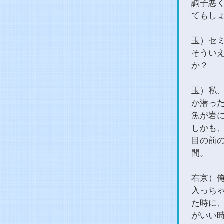
調子悪
てもし
玉）セ
そうい
か？
玉）私
か潜っ
魚が岩
しかも、
目の前
間。
右京）
入っち
た時に
がいい