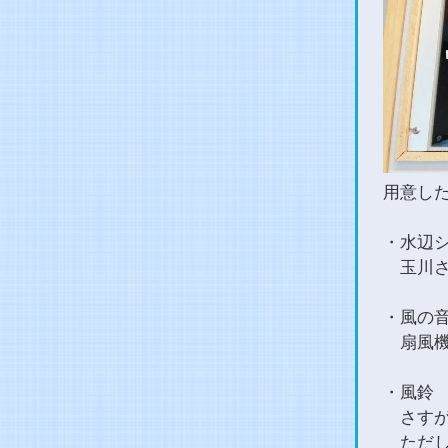
用意し
・水辺
玉川さ
・風の
扇風機
・風鈴
さすが
ただし