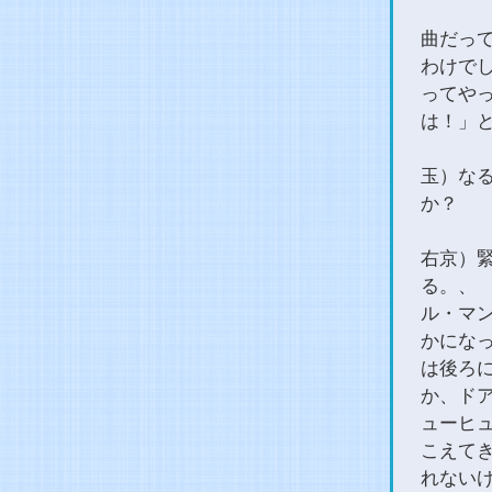
曲だっ
わけで
ってや
は！」
玉）な
か？
右京）
る。、
ル・マン
かにな
は後ろ
か、ド
ューヒ
こえて
れない