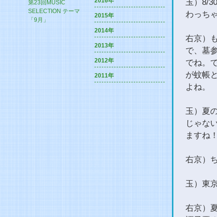
2016年
玉）8/
第23回MUSIC
SELECTION テーマ
わっち
2015年
「9月」
2014年
右京）
2013年
で、墓
2012年
でね。
が蚊帳
2011年
よね。
玉）夏
じゃな
ますね
右京）
玉）東
右京）