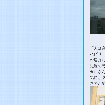
「人は
ハピリ
お届け
先週の
玉川さ
気持ち
念のた