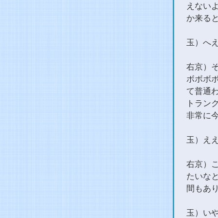
えない
か来る
玉）へ
右京）
ボボボ
て普通
トラン
非常に
玉）え
右京）
たいな
間もあ
玉）い