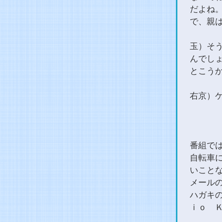
だよね
で、親
玉）そ
んでし
とこう
右京）
番組で
自転車
いこと
メールの方
ハガキの
ｉｏ 