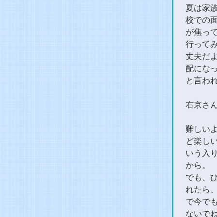
夏は家
校での
が焦っ
行って
丈夫だ
配にな
と言わ
右京さ
難しい
ど楽し
いう入
から。
でも、
れたら
で今で
ないで