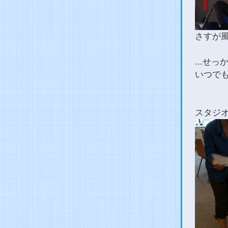
さすが
...せ
いつで
スタジ