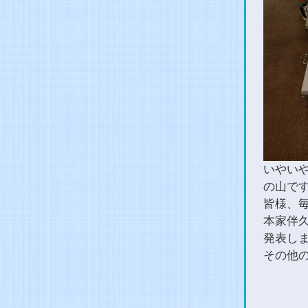
いやい
の山で
皆様、
本家伴
発表し
その他