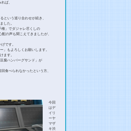
みれば、
迎えるという巡り合わせが続き、
ちました。
手権」でダジャレ尽くしの
心配の声も聞こえてきましたが、
かげです。
リー」もよろしくお願いします。
開けます。
「豆腐ハンバーグサンド」が
前回食べられなかったという方、
今回
はデ
イリ
ーヤ
マザ
キ渋