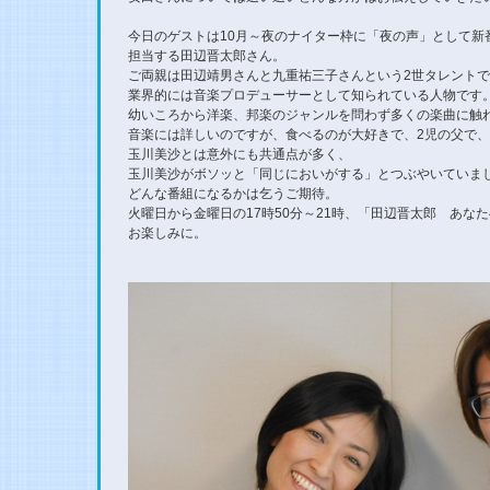
今日のゲストは10月～夜のナイター枠に「夜の声」として新
担当する田辺晋太郎さん。
ご両親は田辺靖男さんと九重祐三子さんという2世タレントで
業界的には音楽プロデューサーとして知られている人物です
幼いころから洋楽、邦楽のジャンルを問わず多くの楽曲に触
音楽には詳しいのですが、食べるのが大好きで、2児の父で
玉川美沙とは意外にも共通点が多く、
玉川美沙がボソッと「同じにおいがする」とつぶやいていま
どんな番組になるかは乞うご期待。
火曜日から金曜日の17時50分～21時、「田辺晋太郎 あな
お楽しみに。