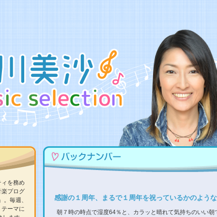
ティを務め
音楽プログ
感謝の１周年、まるで１周年を祝っているかのような
ON」。毎週、
、テーマに
朝７時の時点で湿度64％と、カラッと晴れて気持ちのいい朝