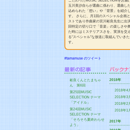
こだわったMUSIC SELECTIONをお
玉川美沙自らが選曲に係わり、選曲した
込められた「想い」や「背景」を紹介
す。 さらに、月1回のスペシャル企画
ストであり作曲家の宮川彬良先生に出
回特定の切り口で「音楽」の楽しさや
た時にはミステリアスさを、実演を交
る“スペシャル”な放送に取組んでいき
す。
#tamamuse のツイート
2018年
彬良くんとたまちゃ
ん 第6回
2018年4
第25回MUSIC
2018年3
SELECTION テーマ
「アイドル」
2018年2
第24回MUSIC
2018年1
SELECTION テーマ
「そろそろ夏終わらせ
2017年
よう」