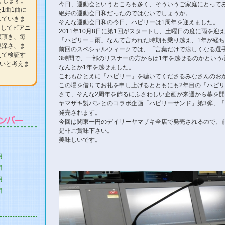
届けします。
今日、運動会というところも多く、そういうご家庭にとって
1曲1曲に
絶好の運動会日和だったのではないでしょうか。
していきま
そんな運動会日和の今日、ハピリーは1周年を迎えました。
としてピアニ
2011年10月8日に第1回がスタートし、土曜日の度に雨を
演頂き、毎
「ハピリー＝雨」なんて言われた時期も乗り越え、1年が経
奥深さ、ま
前回のスペシャルウィークでは、「言葉だけで涼しくなる選
えて検証す
3時間で、一部のリスナーの方からは1年を越せるのかという
たいと考えま
なんとか1年を越せました。
これもひとえに「ハピリー」を聴いてくださるみなさんのお
この場を借りてお礼を申し上げるとともにも2年目の「ハピ
さて、そんな2周年を飾るにふさわしい企画が来週から幕を
ヤマザキ製パンとのコラボ企画「ハピリーサンド」第3弾、
発売されます。
今回は関東一円のデイリーヤマザキ全店で発売されるので、
是非ご賞味下さい。
美味しいです。
月
月
月
月