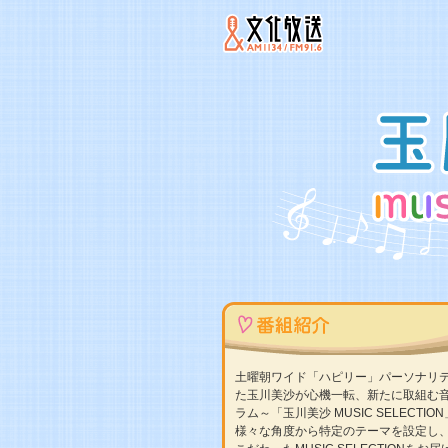
土曜朝ワイド「ハピリー」パーソナリ
た玉川美沙が心機一転、新たに取組む
ラム～「玉川美沙 MUSIC SELECTI
様々な角度から特定のテーマを設定し