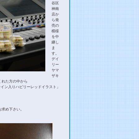
谷区
神南
店か
ら発
売の
模様
を中
継し
ま
す。
デイ
リー
ヤマ
ザキ
くれた方の中から
サイン入りハピリーレッドイラスト」
お求め下さい。