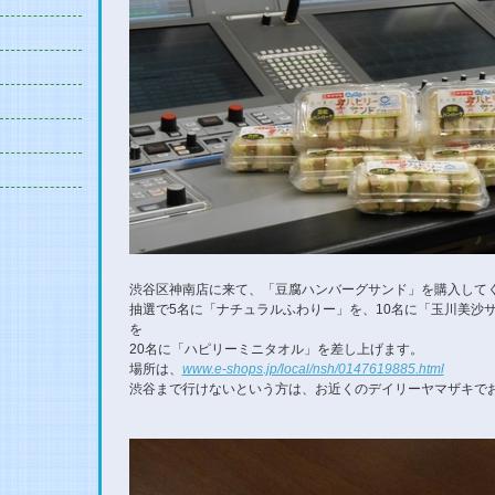
渋谷区神南店に来て、「豆腐ハンバーグサンド」を購入して
抽選で5名に「ナチュラルふわりー」を、10名に「玉川美沙
を
20名に「ハピリーミニタオル」を差し上げます。
場所は、
www.e-shops.jp/local/nsh/0147619885.html
渋谷まで行けないという方は、お近くのデイリーヤマザキで