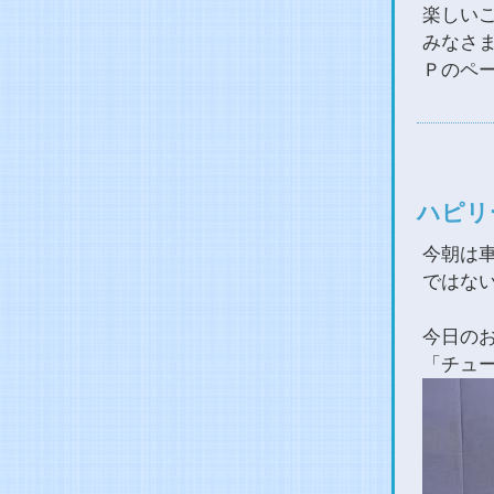
楽しい
みなさ
Ｐのペ
ハピリ
今朝は
ではな
今日の
「チュ