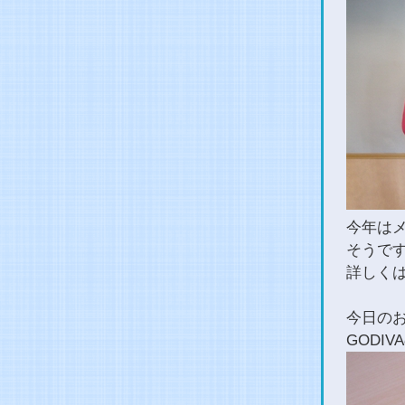
今年は
そうで
詳しく
今日の
GODI