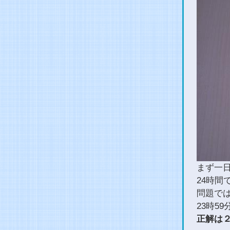
まず一日
24時間
問題で
23時5
正解は