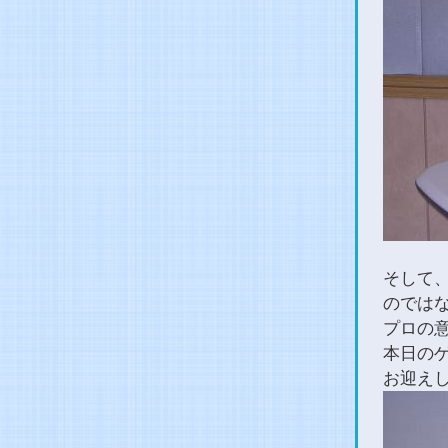
そして
のでは
プロの
本日の
お迎え