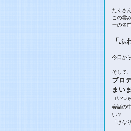
たくさ
この雲
ーの名
「ふ
今日か
そして
プロ
まい
（いつ
会話の
い？
「きな