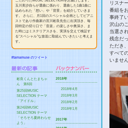
こだわったMUSIC SELECTIONをお届けします。
リスナ
玉川美沙自らが選曲に係わり、選曲した1曲1曲に
番組を
込められた「想い」や「背景」を紹介していきま
す。 さらに、月1回のスペシャル企画としてピアニ
事終了
ストであり作曲家の宮川彬良先生に出演頂き、毎
沢山の
回特定の切り口で「音楽」の楽しさや奥深さ、ま
当選さ
た時にはミステリアスさを、実演を交えて検証す
る“スペシャル”な放送に取組んでいきたいと考えま
残念だ
す。
ただき
すべて
#tamamuse のツイート
いませ
2018年
彬良くんとたまちゃ
ん 第6回
2018年4月
第25回MUSIC
2018年3月
SELECTION テーマ
「アイドル」
2018年2月
第24回MUSIC
2018年1月
SELECTION テーマ
「そろそろ夏終わらせ
2017年
よう」