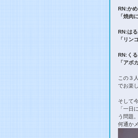
RN:か
「焼肉
RN:は
「リン
RN:く
「アボ
この３
でお楽
そして
「一日
う問題
何通か