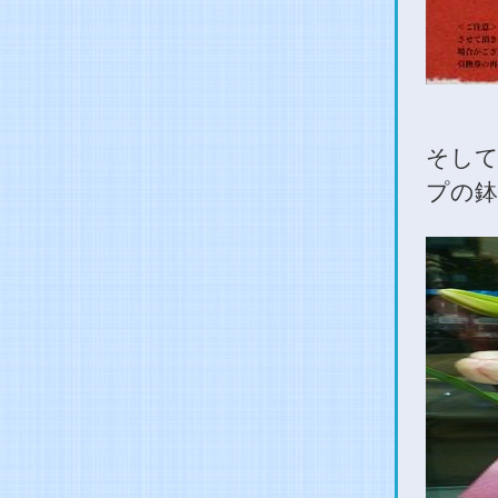
そし
プの鉢