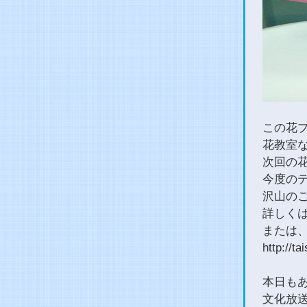
この花
花教室
次回の
今度の
沢山の
詳しくはフ
または、
http:/
本日も
文化放