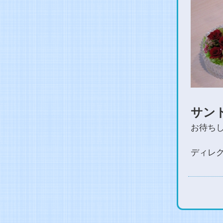
サン
お待ち
ディレ