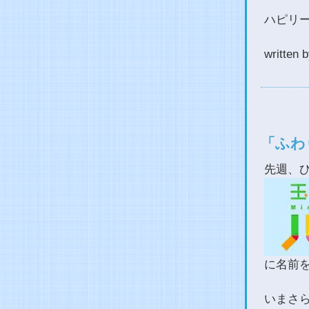
ハピリー
writt
「ふわ
先週、
に名前
いまさ