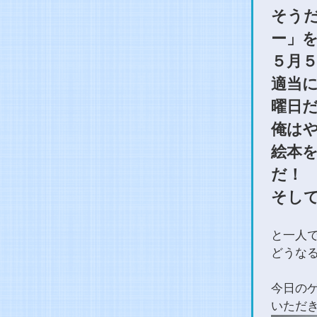
そう
ー」
５月
適当
曜日
俺は
絵本
だ！
そし
と一人
どうな
今日のゲ
いただ