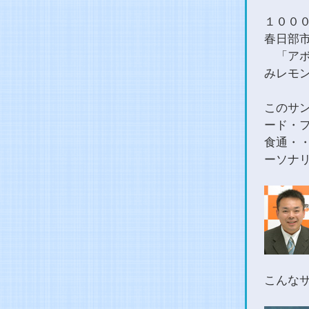
１００
春日部
「アボ
みレモ
このサ
ード・
食通・
ーソナ
こんな