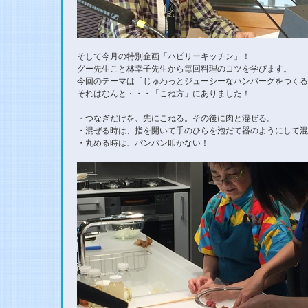
そして今月の特別企画「ハピリーキッチン」！
グー先生こと林幸子先生から毎回料理のコツを学びます。
今回のテーマは「じゅわっとジューシーなハンバーグをつくる
それはなんと・・・「こね方」にありました！
・つなぎだけを、先にこねる。その後に肉と混ぜる。
・混ぜる時は、指を開いて手のひらを泡だて器のようにして混
・丸める時は、パンパン叩かない！