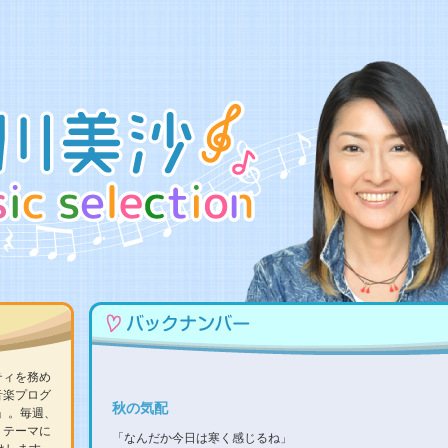
ティを務め
音楽プログ
秋の気配
ON」。毎週、
、テーマに
「なんだか今日は寒く感じるね」