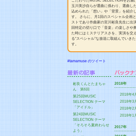
こだわったMUSIC SELECTIONをお
玉川美沙自らが選曲に係わり、選曲した
込められた「想い」や「背景」を紹介
す。 さらに、月1回のスペシャル企画
ストであり作曲家の宮川彬良先生に出
回特定の切り口で「音楽」の楽しさや
た時にはミステリアスさを、実演を交
る“スペシャル”な放送に取組んでいき
す。
#tamamuse のツイート
2018年
彬良くんとたまちゃ
ん 第6回
2018年4
第25回MUSIC
2018年3
SELECTION テーマ
「アイドル」
2018年2
第24回MUSIC
2018年1
SELECTION テーマ
「そろそろ夏終わらせ
2017年
よう」