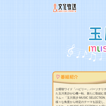
土曜朝ワイド「ハピリー」パーソナリ
た玉川美沙が心機一転、新たに取組む
ラム～「玉川美沙 MUSIC SELECTI
様々な角度から特定のテーマを設定し