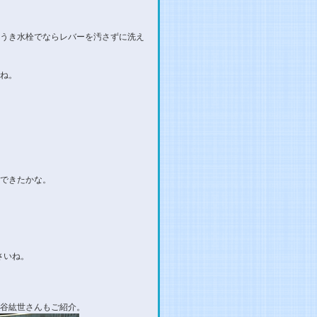
うき水栓でならレバーを汚さずに洗え
ね。
できたかな。
さいね。
谷紘世さんもご紹介。