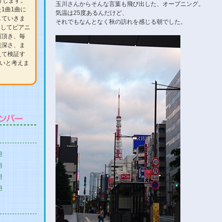
届けします。
玉川さんからそんな言葉も飛び出した、オープニング。
1曲1曲に
気温は25度あるんだけど、
していきま
それでもなんとなく秋の訪れを感じる朝でした。
としてピアニ
演頂き、毎
奥深さ、ま
えて検証す
たいと考えま
月
月
月
月