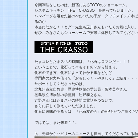
今回調理をしたのは、新宿にあるTOTOのショールーム。
システムキッチン THE CRASSO を使って行いました。
ハンバーグを混ぜた後のべたべたの手が、タッチスイッチ水ほ
るのが
本当に助かる！！とグー先生も玉川さんもいたくお気に入り。
ぜひ、みなさんもショールームで実際に体験してみてください
たまコレとたまスペの時間は、「化石はロマンだ～」！！
ということで、化石ってそもそも何？から始まり、
化石のでき方、化石によってわかる事などなど
専門家のお力を借りて「おもしろく・やさしく」ご紹介・・・
サポートしてくださったのは、
北九州市立自然史・歴史博物館の学芸員・薮本美孝さん
徳島県立博物館の学芸員・辻野泰之さん。
辻野さんにはたまスペの時間に電話をつないで、
さらに詳しく教えていただきました。
化石に興味のある人は、「化石友の会」のHPもぜひご覧くだ
ではでは、また来週＾＾。
あ、先週からハピリーのニュースを担当してくださっている粕