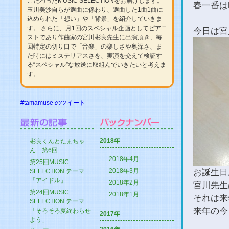
こだわったMUSIC SELECTIONをお届けします。
春一番は
玉川美沙自らが選曲に係わり、選曲した1曲1曲に
込められた「想い」や「背景」を紹介していきま
す。 さらに、月1回のスペシャル企画としてピアニ
今日は宮
ストであり作曲家の宮川彬良先生に出演頂き、毎
回特定の切り口で「音楽」の楽しさや奥深さ、ま
た時にはミステリアスさを、実演を交えて検証す
る“スペシャル”な放送に取組んでいきたいと考えま
す。
#tamamuse のツイート
2018年
彬良くんとたまちゃ
ん 第6回
2018年4月
第25回MUSIC
2018年3月
お誕生日
SELECTION テーマ
「アイドル」
2018年2月
宮川先生
第24回MUSIC
2018年1月
それは来年
SELECTION テーマ
来年の今
「そろそろ夏終わらせ
2017年
よう」