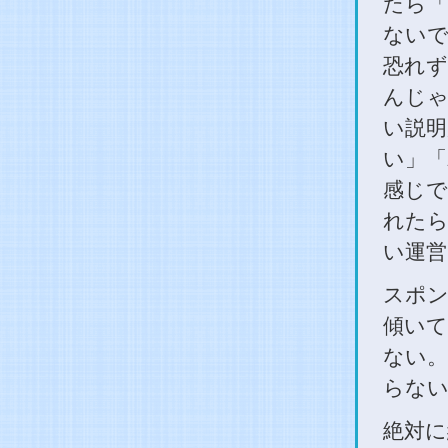
たら「
ないで
恐れず
んじゃ
い説明
い」「
感じで
れたら
い運営
スポン
傾いて
ない。
らな
絶対に