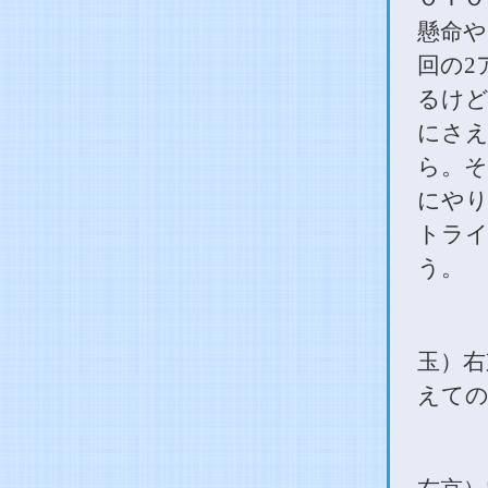
懸命や
回の
2
るけど
にさえ
ら。そ
にやり
トラ
う。
玉）右
えて