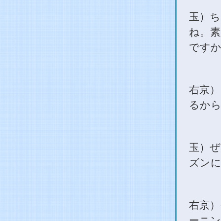
玉）ち
ね。素
ですか
右京）
るから
玉）ぜ
ズンに
右京）
ーニン