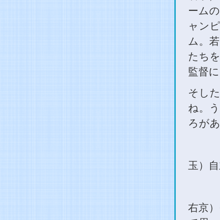
ームの
ャン
ム。若
たちを
監督に
そした
ね。う
ろがあ
玉）自
右京）