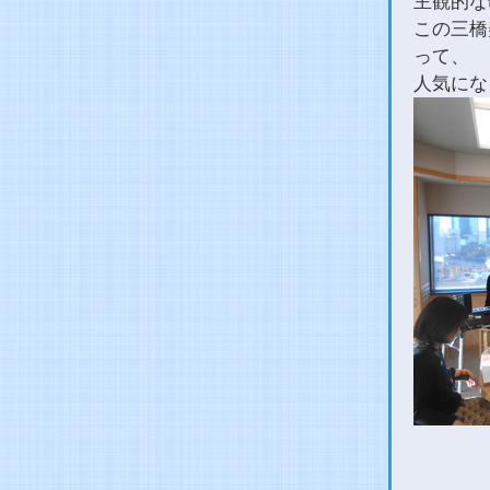
主観的な
この三橋
って、
人気にな