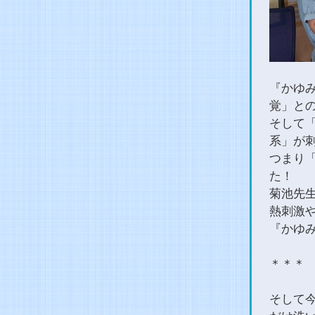
『かゆ
覚」と
そして
系」が刺
つまり
た！
菊池先
熱刺激
『かゆ
＊＊＊
そして