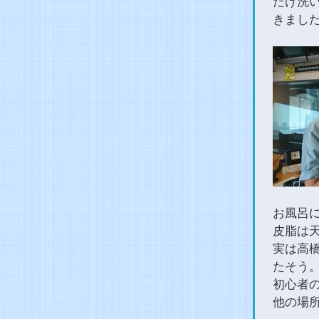
だけ洗
きまし
お風呂
皮脂は
実は高
たそう
初心者
他の場