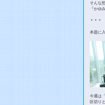
そんな想
『かゆ
＊＊＊
本題に
今週は「
区切り