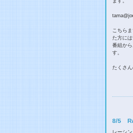
ます。
tama@joq
こちらま
た方には
番組から
す。
たくさん
8/5 
レーシン