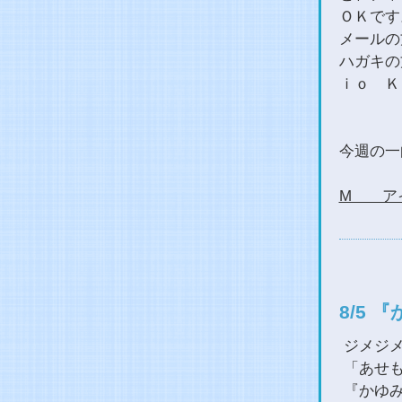
ＯＫです
メールの方は
ハガキの
ｉｏ Ｋ
今週の
M ア
8/5 
ジメジ
「あせも
『かゆ