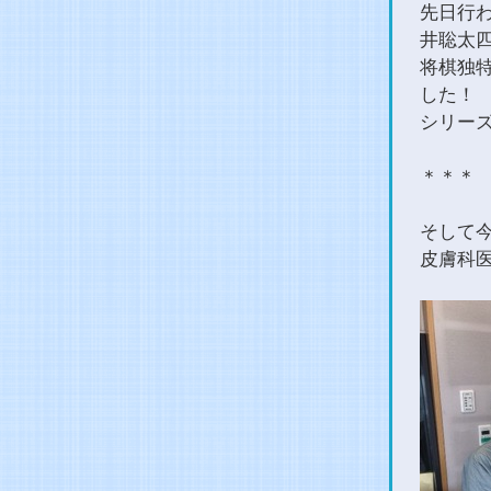
先日行わ
井聡太
将棋独
した！
シリー
＊＊＊
そして
皮膚科