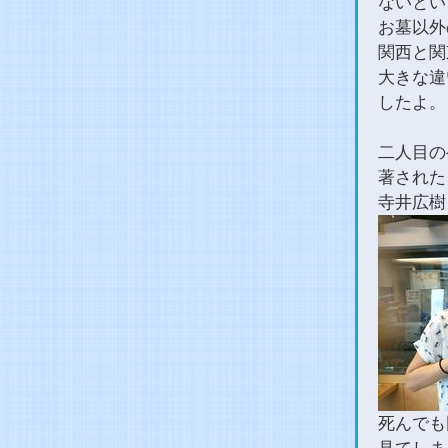
ないとい
お墓以外
関西と関
大きな違
したよ。
二人目の
著された
寺井広樹
死んでも