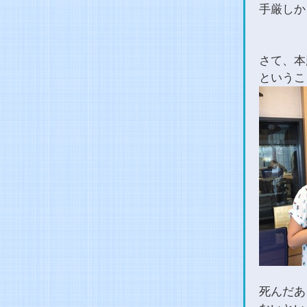
手厳しか
さて、本
というこ
死んだあ