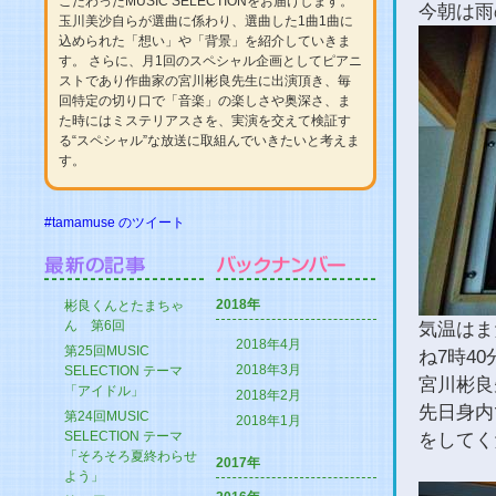
こだわったMUSIC SELECTIONをお届けします。
今朝は雨
玉川美沙自らが選曲に係わり、選曲した1曲1曲に
込められた「想い」や「背景」を紹介していきま
す。 さらに、月1回のスペシャル企画としてピアニ
ストであり作曲家の宮川彬良先生に出演頂き、毎
回特定の切り口で「音楽」の楽しさや奥深さ、ま
た時にはミステリアスさを、実演を交えて検証す
る“スペシャル”な放送に取組んでいきたいと考えま
す。
#tamamuse のツイート
2018年
彬良くんとたまちゃ
ん 第6回
気温はま
2018年4月
第25回MUSIC
ね7時4
2018年3月
SELECTION テーマ
宮川彬良
「アイドル」
2018年2月
先日身内
第24回MUSIC
2018年1月
SELECTION テーマ
をしてく
「そろそろ夏終わらせ
2017年
よう」