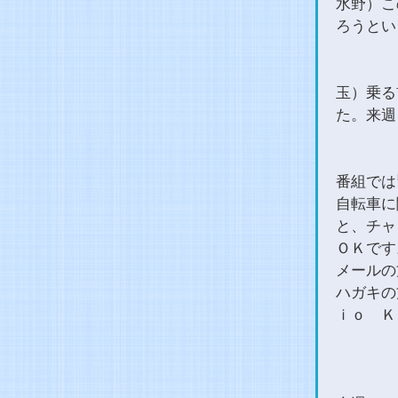
水野）こ
ろうとい
玉）乗る
た。来週
番組では
自転車に
と、チャ
ＯＫです
メールの方は
ハガキの
ｉｏ Ｋ