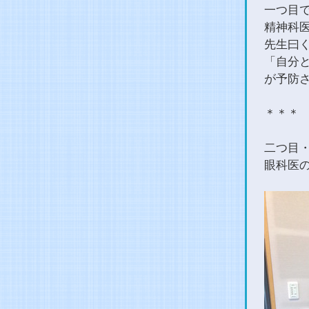
一つ目
精神科
先生曰
「自分
が予防
＊＊＊
二つ目
眼科医