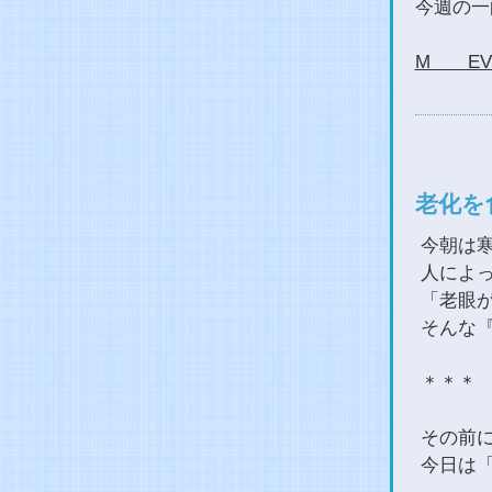
今週の
M EVE
老化を
今朝は
人によ
「老眼が
そんな
＊＊＊
その前
今日は