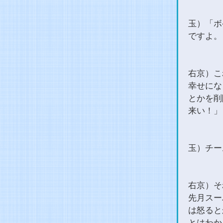
玉）「ボ
ですよ。
右京）こ
幸せにな
とかを削
来い！」
玉）チー
右京）そ
先月スー
は怒ると
とはわか