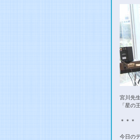
宮川先
「星の
＊＊＊
今日の