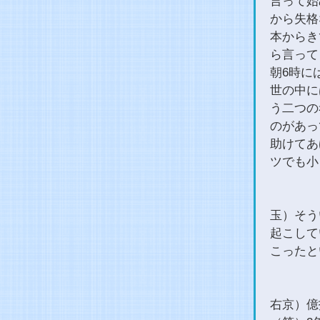
言って始
から失格
本からき
ら言って
朝6時に
世の中に
う二つの
のがあっ
助けてあ
ツでも小
玉）そう
起こして
こったと
右京）億