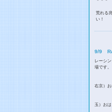
＊＊＊
荒れる
い！
9/9 
レーシン
場です。
右京）お
玉）おは