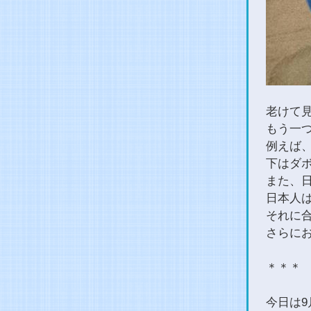
老けて
もう一
例えば
下はダ
また、
日本人
それに
さらに
＊＊＊
今日は9