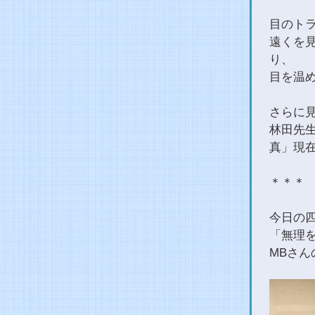
目のト
遠くを
り、
目を温
さらに
林田先生
真」現
＊＊＊
今日の
「無理
MBさん