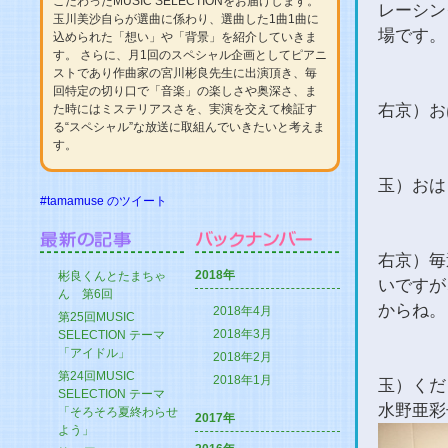
こだわったMUSIC SELECTIONをお届けします。
レーシン
玉川美沙自らが選曲に係わり、選曲した1曲1曲に
場です。
込められた「想い」や「背景」を紹介していきま
す。 さらに、月1回のスペシャル企画としてピアニ
ストであり作曲家の宮川彬良先生に出演頂き、毎
回特定の切り口で「音楽」の楽しさや奥深さ、ま
右京）お
た時にはミステリアスさを、実演を交えて検証す
る“スペシャル”な放送に取組んでいきたいと考えま
す。
玉）おは
#tamamuse のツイート
右京）毎
2018年
彬良くんとたまちゃ
いですが
ん 第6回
からね。
2018年4月
第25回MUSIC
2018年3月
SELECTION テーマ
「アイドル」
2018年2月
第24回MUSIC
2018年1月
玉）くだ
SELECTION テーマ
水野亜彩
「そろそろ夏終わらせ
2017年
よう」