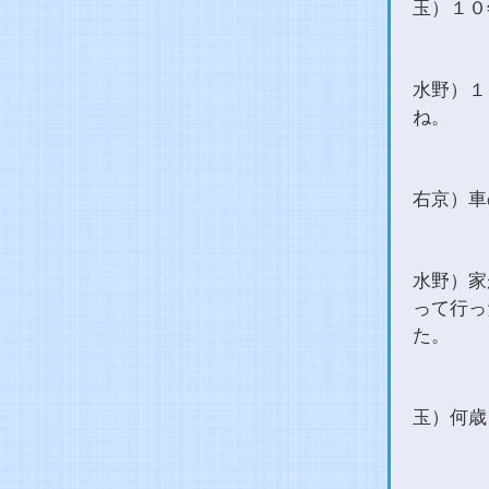
玉）１０
水野）１
ね。
右京）車
水野）家
って行っ
た。
玉）何歳